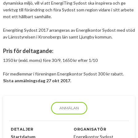
dynamiska miljö, vill vi att EnergiTing Sydost ska inspirera och ge
2025
Juni
Kolsänkor
Om oss
verktyg till förändring och föra Sydost som region vidare i sitt arbete
Hur ser Sveriges energianvänding ut?
2024
Maj
December
mot ett hållbart samhälle.
Sammanfattande statistik om bioenergi
Bioenergi – ord och begrepp
Medlemmar
Styrelse
2023
April
November
November
Energiting Sydost 2017 arrangeras av Energikontor Sydost med stöd
Varför behöves reduktionsplikten?
Hedersmedlemmar
av Länsstyrelsen i Kronobergs län samt Ljungby kommun.
Exempel på bioenergi
Våra kanaler
Medlemmar
2022
Mars
September
Oktober
December
Finns det mark?
Konkurrensrättsligt
Pris för deltagande:
2021
Januari
Augusti
September
Oktober
December
Definitioner av bioenergi
Kontakt
Konferenser och event
1350 kr (exkl. moms) före 30/9, 1650 kr efter 1/10
Svebios stadgar
2020
Juni
Augusti
Augusti
November
December
Nordic Pellets Conference
Publikationer och dokument
Verksamhetsberättelse
För medlemmar i föreningen Energikontor Sydost 300 kr rabatt.
2019
Maj
Juli
Juni
Oktober
Oktober
December
Stora biokraft- och värmekonferensen
Sista anmälningsdag 27 okt 2017.
Projekt inom bioenergi
Årsstämmor
2018
April
Juni
Maj
September
September
November
November
Svebio Fuel Market Day
Avslutade projekt
Nätverk och samarbeten
2017
Mars
Maj
April
Augusti
Augusti
Oktober
Oktober
Maj
Svebios vår- och årsmöteskonferens
ANMÄLAN
BioDriv
2016
Februari
Mars
Mars
April
Juni
September
September
April
November
Jan Häckners bioenergistipendium
2015
Februari
Mars
Maj
Juni
Juli
Mars
Oktober
November
Integritetspolicy (GDPR)
DETALJER
ORGANISATÖR
2014
Januari
Februari
Mars
Maj
Juni
Februari
September
Oktober
November
Startdatum
Energikontor Sydost