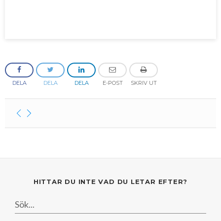
Mars
Mars
Januari
Februari
Januari
DELA
DELA
DELA
E-POST
SKRIV UT
HITTAR DU INTE VAD DU LETAR EFTER?