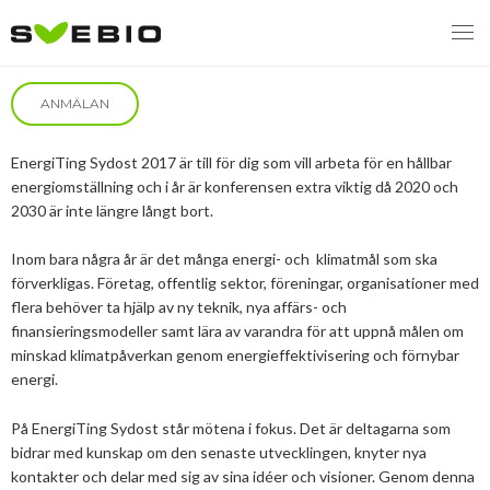
EnergiTing Sydost
ANMÄLAN
MENY
EnergiTing Sydost 2017 är till för dig som vill arbeta för en hållbar
energiomställning och i år är konferensen extra viktig då 2020 och
VI VERKAR FÖR
2030 är inte längre långt bort.
OM BIOENERGI
Svebios valmanifest 2026
Inom bara några år är det många energi- och klimatmål som ska
förverkligas. Företag, offentlig sektor, föreningar, organisationer med
PRESS
Styrmedel
Aktuella frågor
flera behöver ta hjälp av ny teknik, nya affärs- och
finansieringsmodeller samt lära av varandra för att uppnå målen om
Ger förbränning en kolskuld?
minskad klimatpåverkan genom energieffektivisering och förnybar
MEDLEMSKAP
Koldioxidskatt
Biovärme
energi.
Det finns inget liv utan förbränning
EVENEMANG
Besvarade remisser
Biodrivmedel
Associerad medlem
På EnergiTing Sydost står mötena i fokus. Det är deltagarna som
Finns det tillräckligt med biomassa?
bidrar med kunskap om den senaste utvecklingen, knyter nya
2026
Remisser på gång
Biokraft
Privat medlem
kontakter och delar med sig av sina idéer och visioner. Genom denna
MER
Försörjningstrygghet