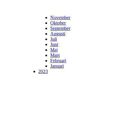
November
Oktober
September
Augusti
Juli
Juni
Maj
Mars
Februari
Januari
2023