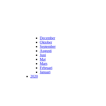
December
Oktober
September
Augusti
Juni
Maj
Mars
Februari
Januari
2020