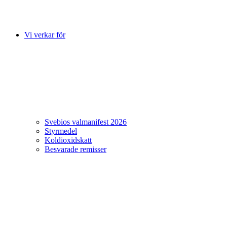
Vi verkar för
Svebios valmanifest 2026
Styrmedel
Koldioxidskatt
Besvarade remisser