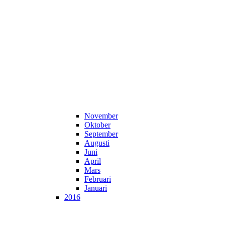
November
Oktober
September
Augusti
Juni
April
Mars
Februari
Januari
2016