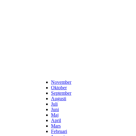
November
Oktober
September
Augusti
Juli
Juni
Maj
April
Mars
Februari