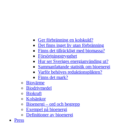
Ger förbränning en kolskuld?
Det finns inget liv utan förbränning
Finns det tillräckligt med biomassa?
Försörjningstrygghet
Hur ser Sveriges energianvänding ut?
Sammanfattande statistik om bioenergi
Varför behöves reduktionsplikten?
Finns det mark?
Biovärme
Biodrivmedel
Biokraft
Kolsänkor
Bioenergi – ord och begrepp
Exempel på bioenergi
Definitioner av bioenergi
Press