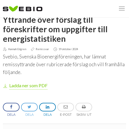
TILLBAKA
Yttrande över förslag till
föreskrifter om uppgifter till
energistatistiken
MENY
Hannah Edgren
Remissvar
19 oktober 2024
VI VERKAR FÖR
Svebio, Svenska Bioenergiföreningen, har lämnat
remissyttrande över rubricerade förslag och vill framhålla
Svebios valmanifest 2026
följande.
Styrmedel
Ladda ner som PDF
Koldioxidskatt
Besvarade remisser
DELA
DELA
DELA
E-POST
SKRIV UT
2026