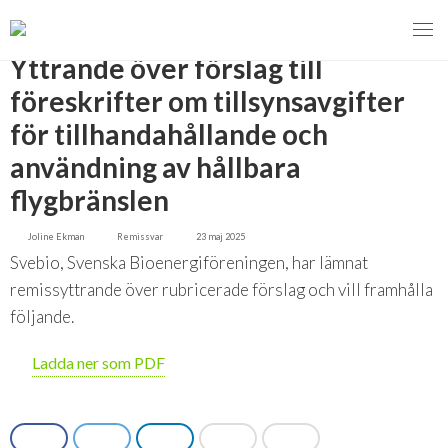
TILLBAKA
Yttrande över förslag till
föreskrifter om tillsynsavgifter
för tillhandahållande och
MENY
användning av hållbara
VI VERKAR FÖR
flygbränslen
Svebios valmanifest 2026
Joline Ekman
Remissvar
23 maj 2025
Svebio, Svenska Bioenergiföreningen, har lämnat
Styrmedel
remissyttrande över rubricerade förslag och vill framhålla
följande.
Koldioxidskatt
Ladda ner som PDF
Besvarade remisser
2026