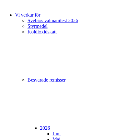
Vi verkar för
Svebios valmanifest 2026
Styrmedel
Koldioxidskatt
Besvarade remisser
2026
Juni
Maj