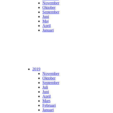
November
Oktober
September
Juni
Maj
April
Januari
2019
November
Oktober
September
Juli
Juni
April
Mars
Februari
Januari