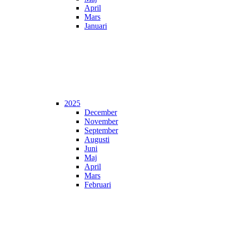
April
Mars
Januari
2025
December
November
September
Augusti
Juni
Maj
April
Mars
Februari