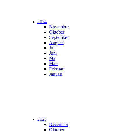
2024
November
Oktober
September
Augusti
Juli
Juni
Maj
Mars
Februari
Januari
2023
December
Oktober