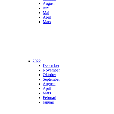
Augusti
Juni
Maj
April
Mars
2022
December
November
Oktober
September
Augusti
April
Mars
Februari
Januari