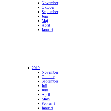
November
Oktober
September
Juni
Maj
April
Januari
2019
November
Oktober
September
Juli
Juni
April
Mars
Februari
Januari