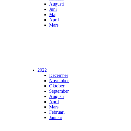
Augusti
Juni
Maj
April
Mars
2022
December
November
Oktober
September
Augusti
April
Mars
Februari
Januari