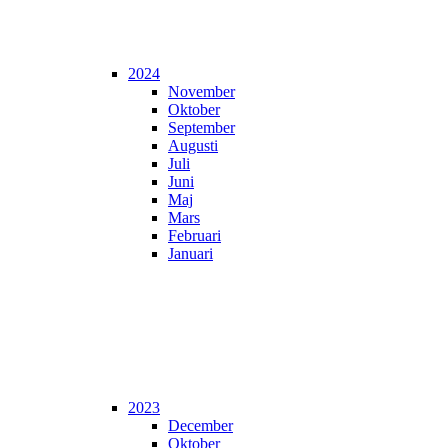
2024
November
Oktober
September
Augusti
Juli
Juni
Maj
Mars
Februari
Januari
2023
December
Oktober