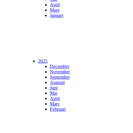
April
Mars
Januari
2025
December
November
September
Augusti
Juni
Maj
April
Mars
Februari