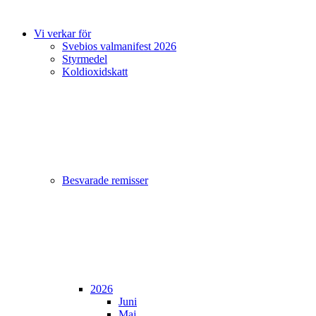
Vi verkar för
Svebios valmanifest 2026
Styrmedel
Koldioxidskatt
Besvarade remisser
2026
Juni
Maj