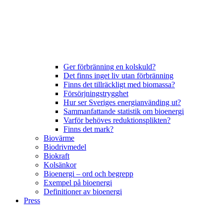
Ger förbränning en kolskuld?
Det finns inget liv utan förbränning
Finns det tillräckligt med biomassa?
Försörjningstrygghet
Hur ser Sveriges energianvänding ut?
Sammanfattande statistik om bioenergi
Varför behöves reduktionsplikten?
Finns det mark?
Biovärme
Biodrivmedel
Biokraft
Kolsänkor
Bioenergi – ord och begrepp
Exempel på bioenergi
Definitioner av bioenergi
Press