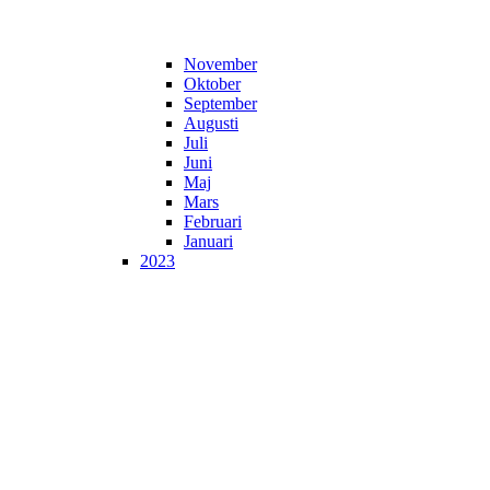
November
Oktober
September
Augusti
Juli
Juni
Maj
Mars
Februari
Januari
2023