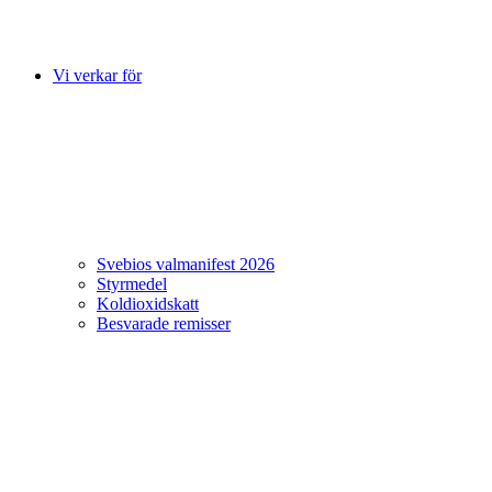
Vi verkar för
Svebios valmanifest 2026
Styrmedel
Koldioxidskatt
Besvarade remisser