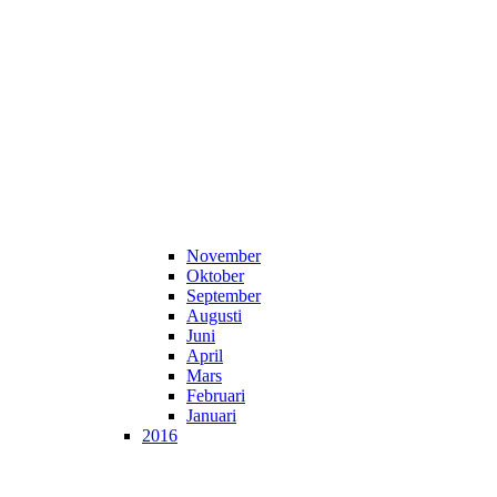
November
Oktober
September
Augusti
Juni
April
Mars
Februari
Januari
2016