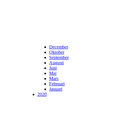
December
Oktober
September
Augusti
Juni
Maj
Mars
Februari
Januari
2020