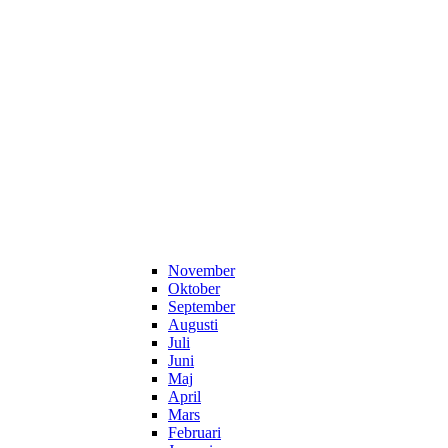
November
Oktober
September
Augusti
Juli
Juni
Maj
April
Mars
Februari