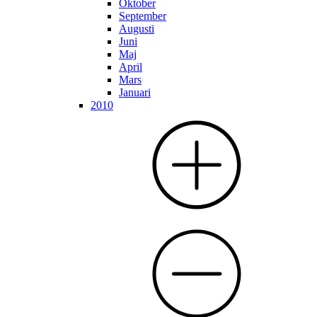
Oktober
September
Augusti
Juni
Maj
April
Mars
Januari
2010