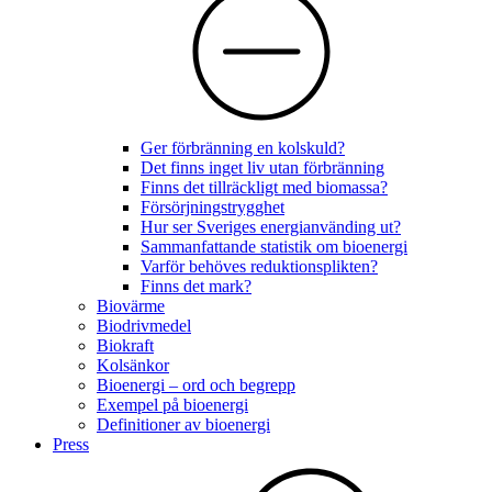
Ger förbränning en kolskuld?
Det finns inget liv utan förbränning
Finns det tillräckligt med biomassa?
Försörjningstrygghet
Hur ser Sveriges energianvänding ut?
Sammanfattande statistik om bioenergi
Varför behöves reduktionsplikten?
Finns det mark?
Biovärme
Biodrivmedel
Biokraft
Kolsänkor
Bioenergi – ord och begrepp
Exempel på bioenergi
Definitioner av bioenergi
Press