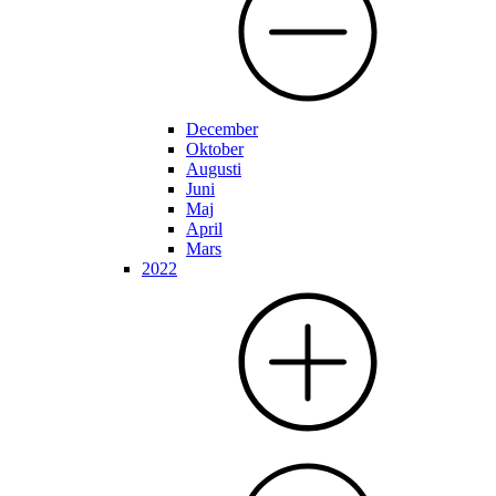
December
Oktober
Augusti
Juni
Maj
April
Mars
2022