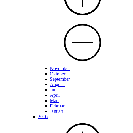
November
Oktober
September
Augusti
Juni
April
Mars
Februari
Januari
2016