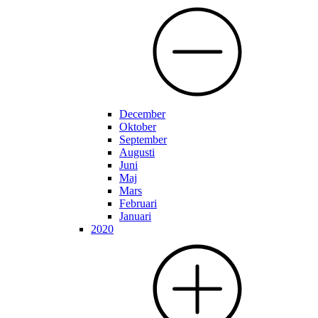
December
Oktober
September
Augusti
Juni
Maj
Mars
Februari
Januari
2020