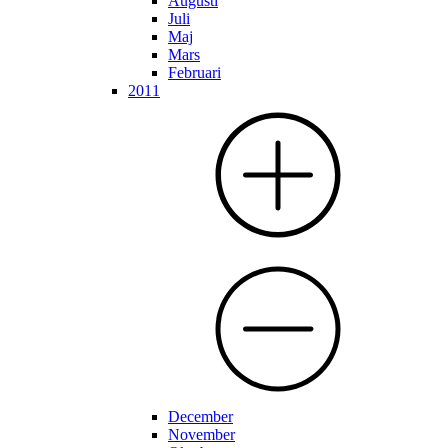
Augusti
Juli
Maj
Mars
Februari
2011
December
November