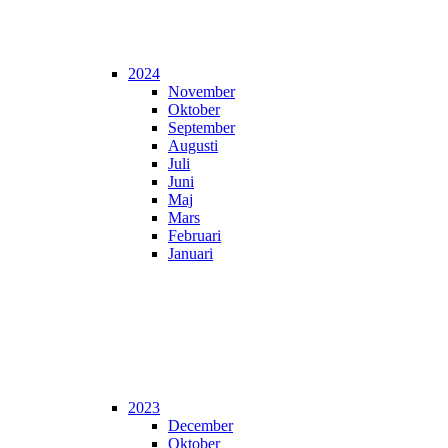
2024
November
Oktober
September
Augusti
Juli
Juni
Maj
Mars
Februari
Januari
2023
December
Oktober