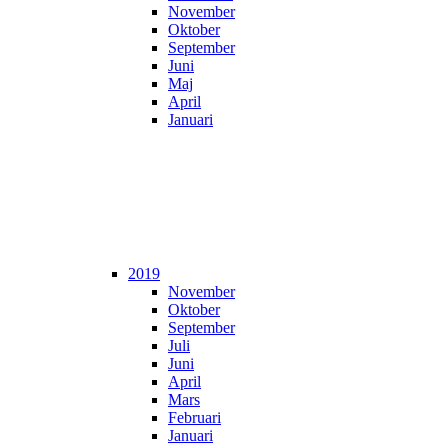
November
Oktober
September
Juni
Maj
April
Januari
2019
November
Oktober
September
Juli
Juni
April
Mars
Februari
Januari