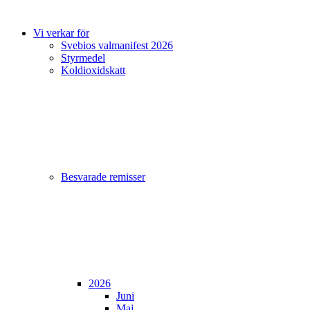
Vi verkar för
Svebios valmanifest 2026
Styrmedel
Koldioxidskatt
Besvarade remisser
2026
Juni
Maj