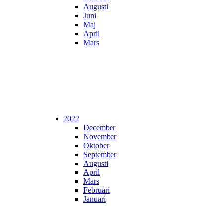
Augusti
Juni
Maj
April
Mars
2022
December
November
Oktober
September
Augusti
April
Mars
Februari
Januari