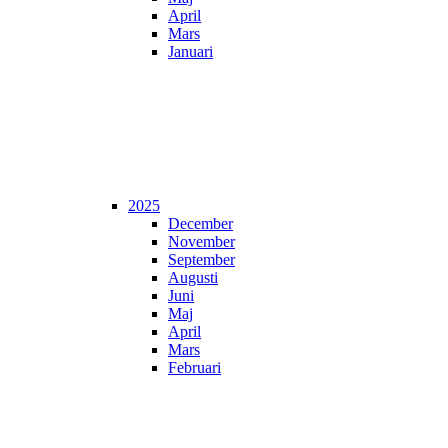
April
Mars
Januari
2025
December
November
September
Augusti
Juni
Maj
April
Mars
Februari