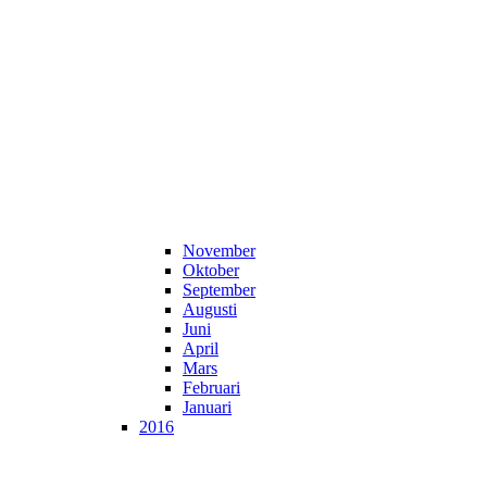
November
Oktober
September
Augusti
Juni
April
Mars
Februari
Januari
2016