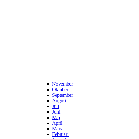
November
Oktober
September
Augusti
Juli
Juni
Maj
April
Mars
Februari