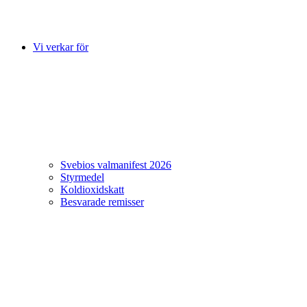
Vi verkar för
Svebios valmanifest 2026
Styrmedel
Koldioxidskatt
Besvarade remisser