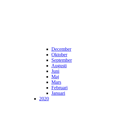
December
Oktober
September
Augusti
Juni
Maj
Mars
Februari
Januari
2020