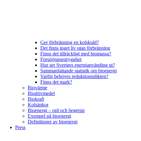
Ger förbränning en kolskuld?
Det finns inget liv utan förbränning
Finns det tillräckligt med biomassa?
Försörjningstrygghet
Hur ser Sveriges energianvänding ut?
Sammanfattande statistik om bioenergi
Varför behöves reduktionsplikten?
Finns det mark?
Biovärme
Biodrivmedel
Biokraft
Kolsänkor
Bioenergi – ord och begrepp
Exempel på bioenergi
Definitioner av bioenergi
Press