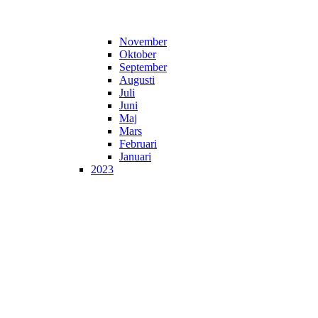
November
Oktober
September
Augusti
Juli
Juni
Maj
Mars
Februari
Januari
2023