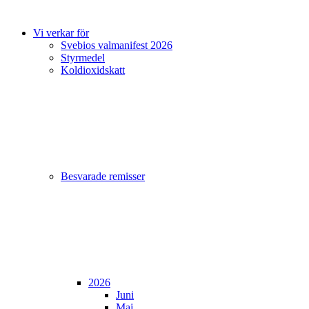
Vi verkar för
Svebios valmanifest 2026
Styrmedel
Koldioxidskatt
Besvarade remisser
2026
Juni
Maj