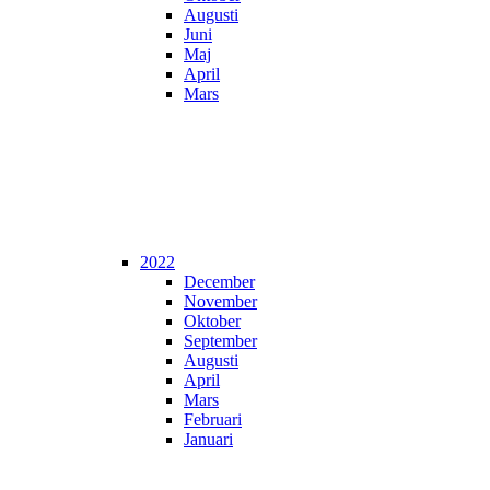
Augusti
Juni
Maj
April
Mars
2022
December
November
Oktober
September
Augusti
April
Mars
Februari
Januari