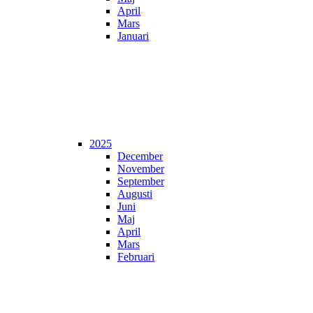
April
Mars
Januari
2025
December
November
September
Augusti
Juni
Maj
April
Mars
Februari