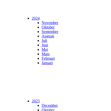
2024
November
Oktober
September
Augusti
Juli
Juni
Maj
Mars
Februari
Januari
2023
December
Oktober