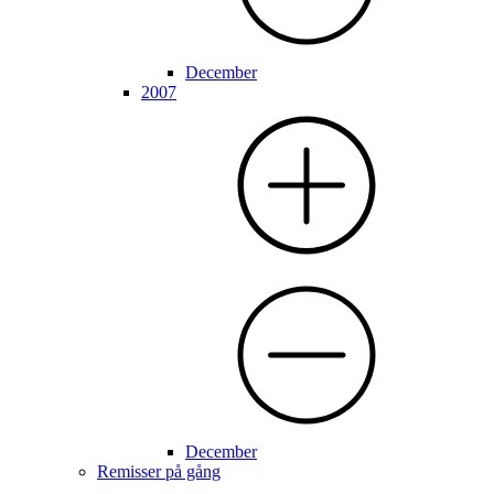
December
2007
December
Remisser på gång