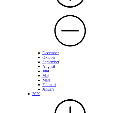
December
Oktober
September
Augusti
Juni
Maj
Mars
Februari
Januari
2020