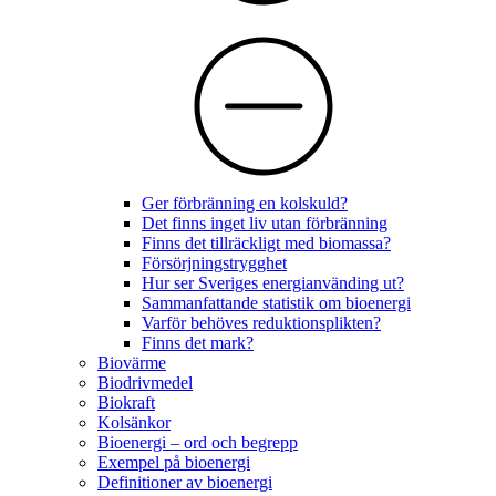
Ger förbränning en kolskuld?
Det finns inget liv utan förbränning
Finns det tillräckligt med biomassa?
Försörjningstrygghet
Hur ser Sveriges energianvänding ut?
Sammanfattande statistik om bioenergi
Varför behöves reduktionsplikten?
Finns det mark?
Biovärme
Biodrivmedel
Biokraft
Kolsänkor
Bioenergi – ord och begrepp
Exempel på bioenergi
Definitioner av bioenergi