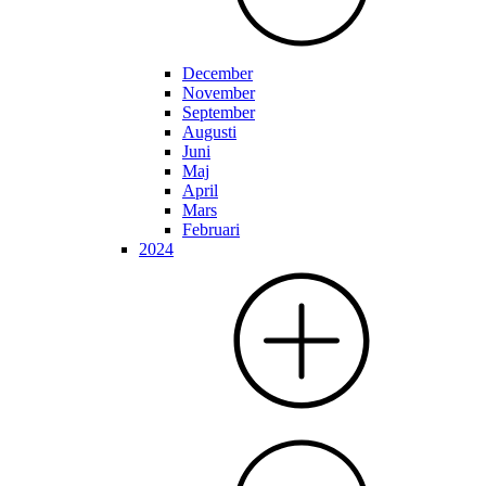
December
November
September
Augusti
Juni
Maj
April
Mars
Februari
2024