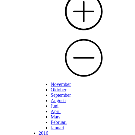
November
Oktober
September
Augusti
Juni
April
Mars
Februari
Januari
2016