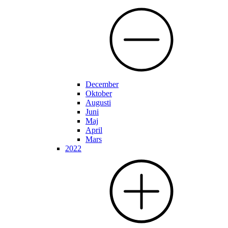
December
Oktober
Augusti
Juni
Maj
April
Mars
2022