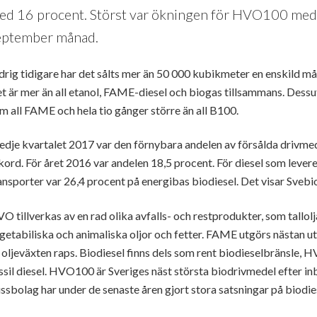
ed 16 procent. Störst var ökningen för HVO100 med 
eptember månad.
drig tidigare har det sålts mer än 50 000 kubikmeter en enskild m
t är mer än all etanol, FAME-diesel och biogas tillsammans. Des
m all FAME och hela tio gånger större än all B100.
edje kvartalet 2017 var den förnybara andelen av försålda drivmed
kord. För året 2016 var andelen 18,5 procent. För diesel som lever
ansporter var 26,4 procent på energibas biodiesel. Det visar Svebio
O tillverkas av en rad olika avfalls- och restprodukter, som tallol
getabiliska och animaliska oljor och fetter. FAME utgörs nästan u
 oljeväxten raps. Biodiesel finns dels som rent biodieselbränsle,
ssil diesel. HVO100 är Sveriges näst största biodrivmedel efter i
ssbolag har under de senaste åren gjort stora satsningar på biodie