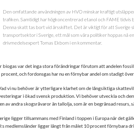
Den omfattande användningen av HVO minskar kraftigt utsläppen
trafiken. Samtidigt har högkoncentrerad etanol och FAME tidvis be
Denna skatt tas bort vid årsskiftet. Det är viktigt för att Sverige s
transportsektor i Sverige, ett mål som våra politiker hoppas nå e
drivmedelsexpert Tomas Ekbom i en kommentar.
r biogas var det inga stora förändringar förutom att andelen fossi
 procent, och fordonsgas har nu en förnybar andel om stadigt över
Vad vi nu behöver är ytterligare klarhet om de långsiktiga skattevil
vesteringar i ökad svensk produktion. Vi behöver utveckla och dem
en av andra skogsråvaror än tallolja, som är en begränsad resurs
erige ligger tillsammans med Finland i toppen i Europa när det gäll
:s medlemsländer ligger långt från målet 10 procent förnybara d