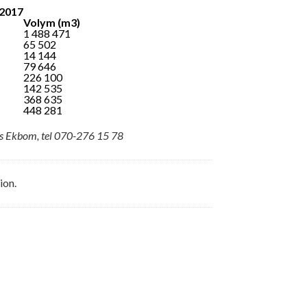
 2017
Volym (m3)
1 488 471
65 502
14 144
79 646
226 100
142 535
368 635
448 281
as Ekbom, tel 070-276 15 78
ion.