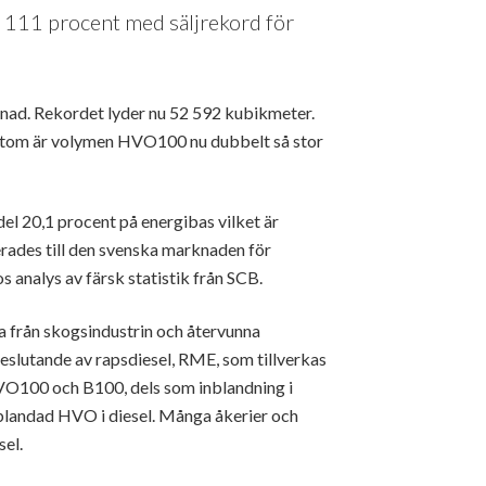
111 procent med säljrekord för
ånad. Rekordet lyder nu 52 592 kubikmeter.
sutom är volymen HVO100 nu dubbelt så stor
el 20,1 procent på energibas vilket är
erades till den svenska marknaden för
s analys av färsk statistik från SCB.
ja från skogsindustrin och återvunna
teslutande av rapsdiesel, RME, som tillverkas
 HVO100 och B100, dels som inblandning i
nblandad HVO i diesel. Många åkerier och
sel.