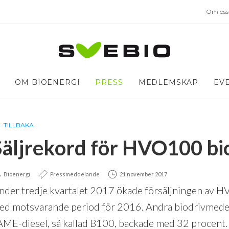
Om oss
OM BIOENERGI
PRESS
MEDLEMSKAP
EV
TILLBAKA
Säljrekord för HVO100 bi
Bioenergi
Pressmeddelande
21 november 2017
nder tredje kvartalet 2017 ökade försäljningen av H
ed motsvarande period för 2016. Andra biodrivmedel h
AME-diesel, så kallad B100, backade med 32 procent