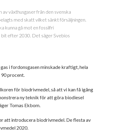
 av växthusgaser från den svenska
lagts med skatt vilket sänkt försäljningen.
ka kunna gå mot en fossilfri
n bit efter 2030. Det säger Svebios
l gas i fordonsgasen minskade kraftigt, hela
 90 procent.
lkoren för biodrivmedel, så att vi kan få igång
onstrera ny teknik för att göra biodiesel
, säger Tomas Ekbom.
er att introducera biodrivmedel. De flesta av
rivmedel 2020.