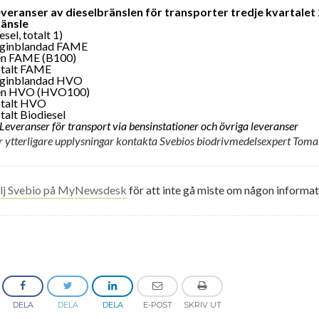
veranser av dieselbränslen för transporter tredje kvartalet
änsle
esel, totalt 1)
ginblandad FAME
n FAME (B100)
talt FAME
ginblandad HVO
en HVO (HVO100)
talt HVO
talt Biodiesel
 Leveranser för transport via bensinstationer och övriga leveranser
r ytterligare upplysningar kontakta Svebios biodrivmedelsexpert Tom
lj Svebio på MyNewsdesk
för att inte gå miste om någon informat
DELA
DELA
DELA
E-POST
SKRIV UT