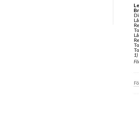
Le
Br
Di
Lå
Re
To
Lå
R
To
To
1)
Fö
Fö