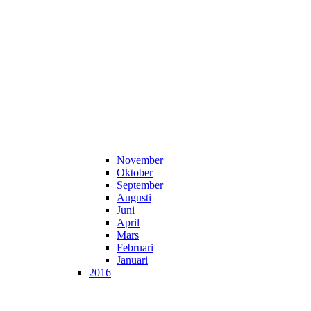
November
Oktober
September
Augusti
Juni
April
Mars
Februari
Januari
2016