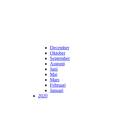
December
Oktober
September
Augusti
Juni
Maj
Mars
Februari
Januari
2020