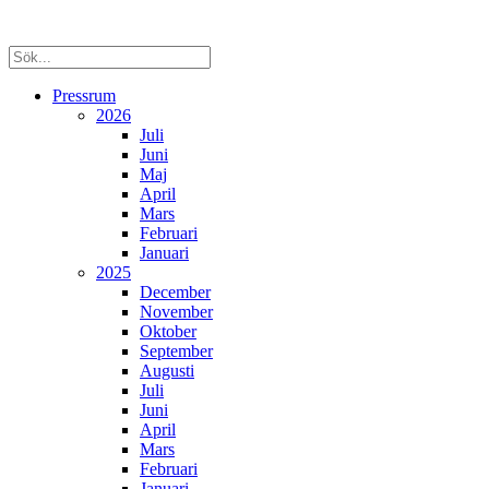
Pressrum
2026
Juli
Juni
Maj
April
Mars
Februari
Januari
2025
December
November
Oktober
September
Augusti
Juli
Juni
April
Mars
Februari
Januari