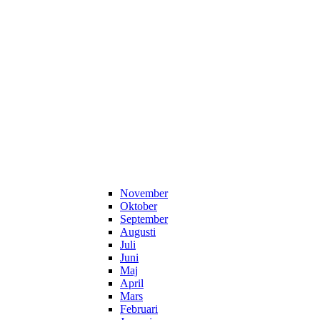
November
Oktober
September
Augusti
Juli
Juni
Maj
April
Mars
Februari