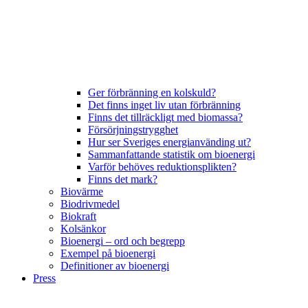
Ger förbränning en kolskuld?
Det finns inget liv utan förbränning
Finns det tillräckligt med biomassa?
Försörjningstrygghet
Hur ser Sveriges energianvänding ut?
Sammanfattande statistik om bioenergi
Varför behöves reduktionsplikten?
Finns det mark?
Biovärme
Biodrivmedel
Biokraft
Kolsänkor
Bioenergi – ord och begrepp
Exempel på bioenergi
Definitioner av bioenergi
Press