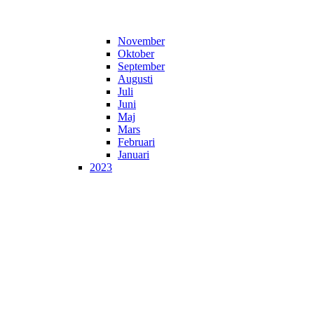
November
Oktober
September
Augusti
Juli
Juni
Maj
Mars
Februari
Januari
2023