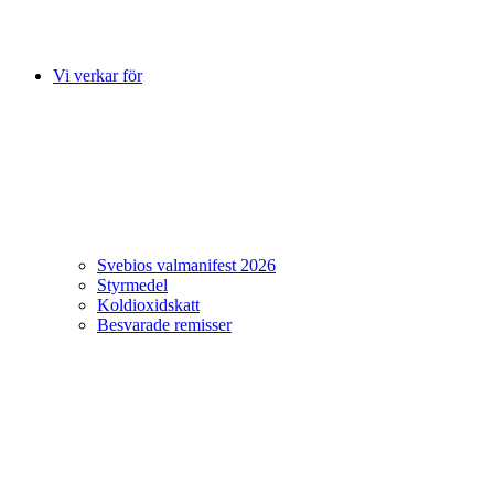
Vi verkar för
Svebios valmanifest 2026
Styrmedel
Koldioxidskatt
Besvarade remisser