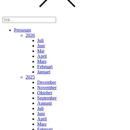
Pressrum
2026
Juli
Juni
Maj
April
Mars
Februari
Januari
2025
December
November
Oktober
September
Augusti
Juli
Juni
April
Mars
Februari