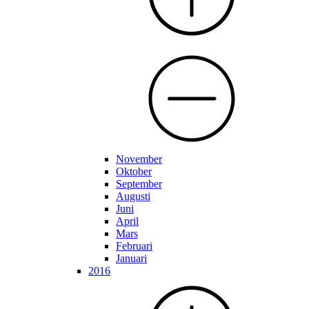
November
Oktober
September
Augusti
Juni
April
Mars
Februari
Januari
2016