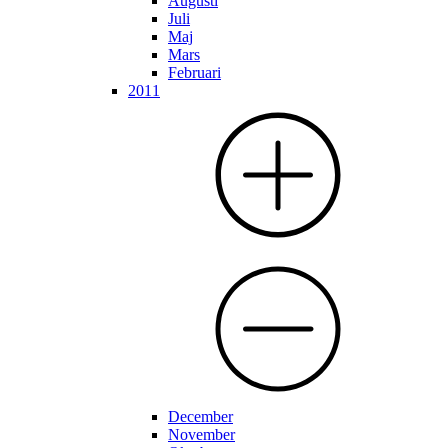
Augusti
Juli
Maj
Mars
Februari
2011
December
November