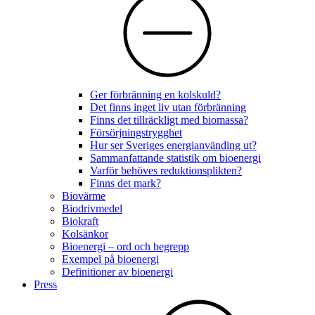
Ger förbränning en kolskuld?
Det finns inget liv utan förbränning
Finns det tillräckligt med biomassa?
Försörjningstrygghet
Hur ser Sveriges energianvänding ut?
Sammanfattande statistik om bioenergi
Varför behöves reduktionsplikten?
Finns det mark?
Biovärme
Biodrivmedel
Biokraft
Kolsänkor
Bioenergi – ord och begrepp
Exempel på bioenergi
Definitioner av bioenergi
Press