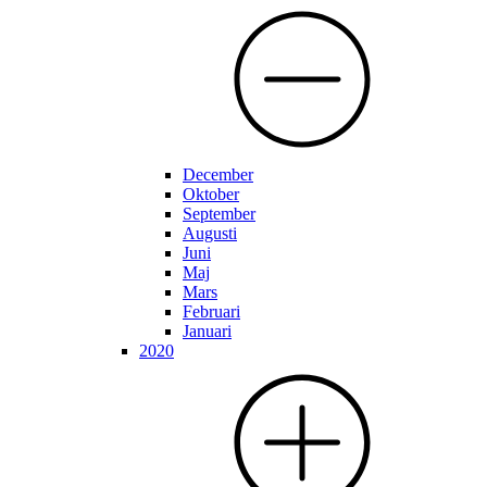
December
Oktober
September
Augusti
Juni
Maj
Mars
Februari
Januari
2020