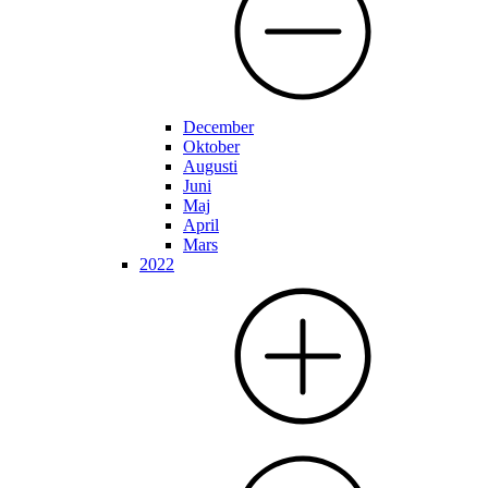
December
Oktober
Augusti
Juni
Maj
April
Mars
2022