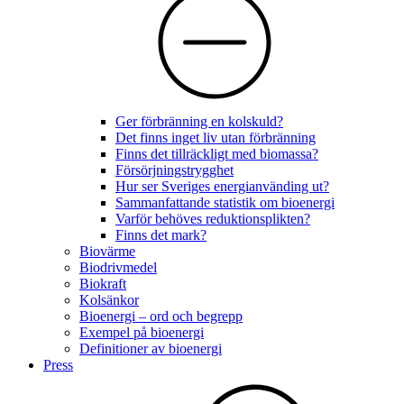
Ger förbränning en kolskuld?
Det finns inget liv utan förbränning
Finns det tillräckligt med biomassa?
Försörjningstrygghet
Hur ser Sveriges energianvänding ut?
Sammanfattande statistik om bioenergi
Varför behöves reduktionsplikten?
Finns det mark?
Biovärme
Biodrivmedel
Biokraft
Kolsänkor
Bioenergi – ord och begrepp
Exempel på bioenergi
Definitioner av bioenergi
Press