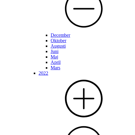
December
Oktober
Augusti
Juni
Maj
April
Mars
2022