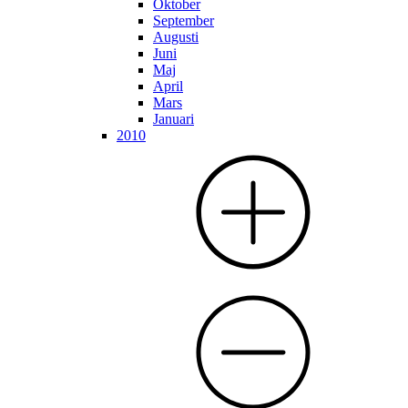
Oktober
September
Augusti
Juni
Maj
April
Mars
Januari
2010