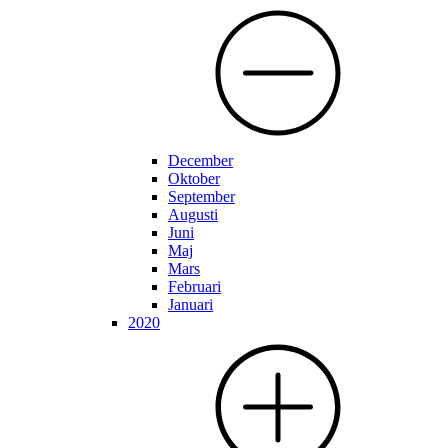
December
Oktober
September
Augusti
Juni
Maj
Mars
Februari
Januari
2020