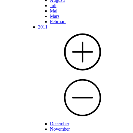
Augusti
Juli
Maj
Mars
Februari
2011
December
November