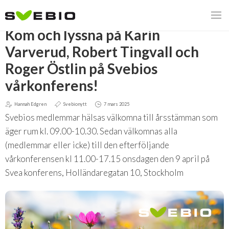
TILLBAKA
Kom och lyssna på Karin
Varverud, Robert Tingvall och
Roger Östlin på Svebios
MENY
vårkonferens!
VI VERKAR FÖR
Hannah Edgren
Svebionytt
7 mars 2025
Svebios medlemmar hälsas välkomna till årsstämman som
OM BIOENERGI
Svebios valmanifest 2026
äger rum kl. 09.00-10.30. Sedan välkomnas alla
PRESS
Styrmedel
Aktuella frågor
(medlemmar eller icke) till den efterföljande
vårkonferensen kl 11.00-17.15 onsdagen den 9 april på
Ger förbränning en kolskuld?
MEDLEMSKAP
Koldioxidskatt
Biovärme
Svea konferens, Holländaregatan 10, Stockholm
Det finns inget liv utan förbränning
EVENEMANG
Besvarade remisser
Biodrivmedel
Associerad medlem
Finns det tillräckligt med biomassa?
2026
Remisser på gång
Biokraft
Privat medlem
MER
Försörjningstrygghet