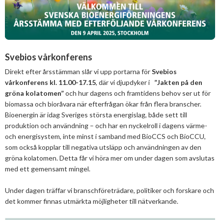
2025
Juni
Kolsänkor
Om oss
Hur ser Sveriges energianvänding ut?
2024
Maj
December
Sammanfattande statistik om bioenergi
Bioenergi – ord och begrepp
Medlemmar
Styrelse
2023
April
November
November
Varför behöves reduktionsplikten?
Svebios vårkonferens
Hedersmedlemmar
Exempel på bioenergi
Våra kanaler
Medlemmar
2022
Mars
September
Oktober
December
Direkt efter årsstämman slår vi upp portarna för
Svebios
Finns det mark?
Konkurrensrättsligt
2021
Januari
Augusti
September
Oktober
December
vårkonferens kl. 11.00-17.15
, där vi djupdyker i
”Jakten på den
Definitioner av bioenergi
Kontakt
Konferenser och event
gröna kolatomen”
och hur dagens och framtidens behov ser ut för
Svebios stadgar
2020
Juni
Augusti
Augusti
November
December
biomassa och bioråvara när efterfrågan ökar från flera branscher.
Nordic Pellets Conference
Publikationer och dokument
Bioenergin är idag Sveriges största energislag, både sett till
Verksamhetsberättelse
2019
Maj
Juli
Juni
Oktober
Oktober
December
Stora biokraft- och värmekonferensen
produktion och användning – och har en nyckelroll i dagens värme-
Projekt inom bioenergi
Årsstämmor
och energisystem, inte minst i samband med BioCCS och BioCCU,
2018
April
Juni
Maj
September
September
November
November
Svebio Fuel Market Day
som också kopplar till negativa utsläpp och användningen av den
Avslutade projekt
Nätverk och samarbeten
gröna kolatomen. Detta får vi höra mer om under dagen som avslutas
2017
Mars
Maj
April
Augusti
Augusti
Oktober
Oktober
Maj
Svebios vår- och årsmöteskonferens
med ett gemensamt mingel.
BioDriv
2016
Februari
Mars
Mars
April
Juni
September
September
April
November
Jan Häckners bioenergistipendium
Under dagen träffar vi branschföreträdare, politiker och forskare och
2015
Februari
Mars
Maj
Juni
Juli
Mars
Oktober
November
det kommer finnas utmärkta möjligheter till nätverkande.
Integritetspolicy (GDPR)
2014
Januari
Februari
Mars
Maj
Juni
Februari
September
Oktober
November