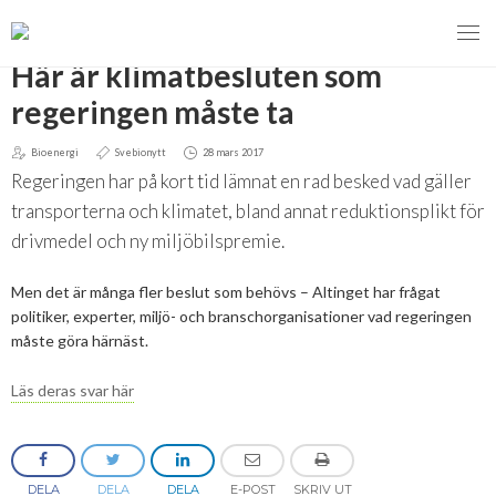
TILLBAKA
Här är klimatbesluten som
regeringen måste ta
Bioenergi
Svebionytt
28 mars 2017
MENY
Regeringen har på kort tid lämnat en rad besked vad gäller
VI VERKAR FÖR
transporterna och klimatet, bland annat reduktionsplikt för
drivmedel och ny miljöbilspremie.
OM BIOENERGI
Svebios valmanifest 2026
Men det är många fler beslut som behövs – Altinget har frågat
PRESS
Styrmedel
Aktuella frågor
politiker, experter, miljö- och branschorganisationer vad regeringen
måste göra härnäst.
Ger förbränning en kolskuld?
MEDLEMSKAP
Koldioxidskatt
Biovärme
Läs deras svar här
Det finns inget liv utan förbränning
EVENEMANG
Besvarade remisser
Biodrivmedel
Associerad medlem
Finns det tillräckligt med biomassa?
2026
Remisser på gång
Biokraft
Privat medlem
MER
Försörjningstrygghet
DELA
DELA
DELA
E-POST
SKRIV UT