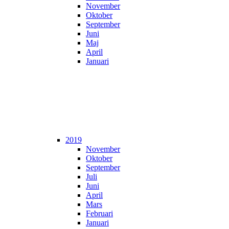
November
Oktober
September
Juni
Maj
April
Januari
2019
November
Oktober
September
Juli
Juni
April
Mars
Februari
Januari