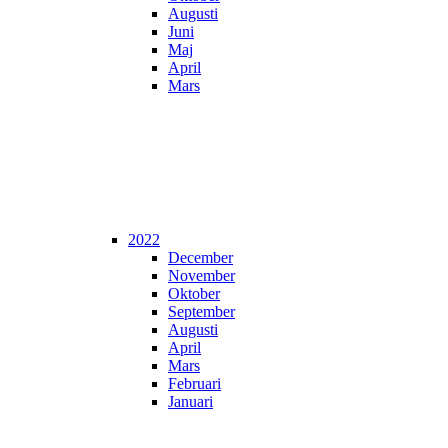
Augusti
Juni
Maj
April
Mars
2022
December
November
Oktober
September
Augusti
April
Mars
Februari
Januari