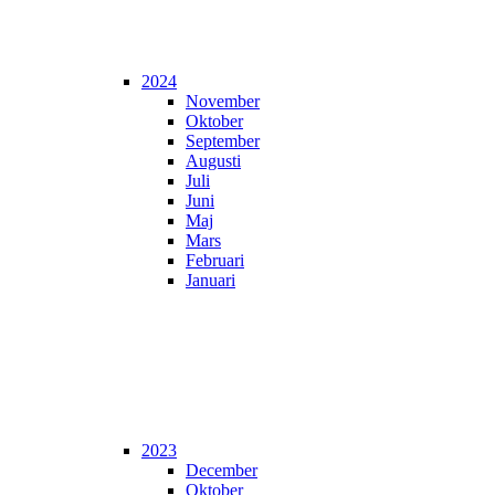
2024
November
Oktober
September
Augusti
Juli
Juni
Maj
Mars
Februari
Januari
2023
December
Oktober