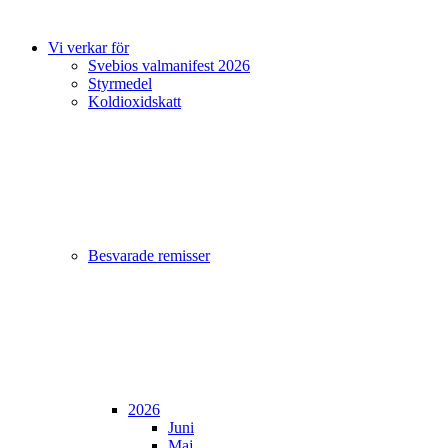
Vi verkar för
Svebios valmanifest 2026
Styrmedel
Koldioxidskatt
Besvarade remisser
2026
Juni
Maj