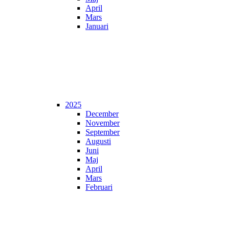
April
Mars
Januari
2025
December
November
September
Augusti
Juni
Maj
April
Mars
Februari