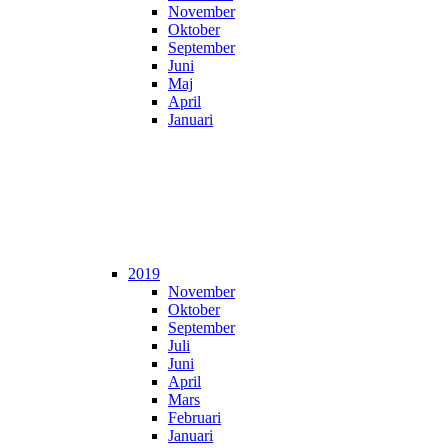
November
Oktober
September
Juni
Maj
April
Januari
2019
November
Oktober
September
Juli
Juni
April
Mars
Februari
Januari