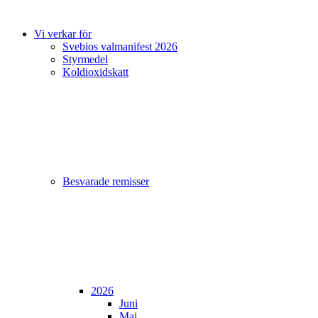
Vi verkar för
Svebios valmanifest 2026
Styrmedel
Koldioxidskatt
Besvarade remisser
2026
Juni
Maj