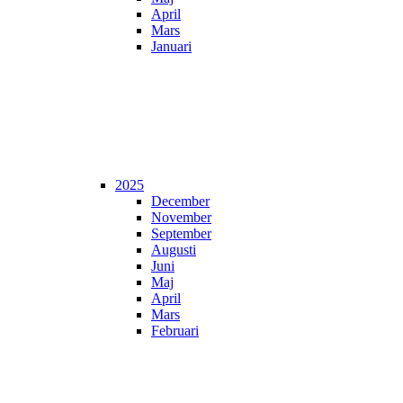
April
Mars
Januari
2025
December
November
September
Augusti
Juni
Maj
April
Mars
Februari