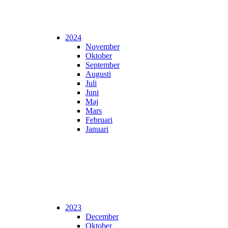
2024
November
Oktober
September
Augusti
Juli
Juni
Maj
Mars
Februari
Januari
2023
December
Oktober