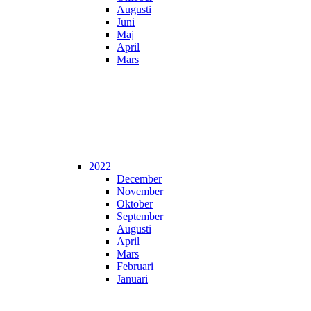
Augusti
Juni
Maj
April
Mars
2022
December
November
Oktober
September
Augusti
April
Mars
Februari
Januari