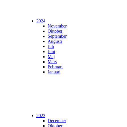
2024
November
Oktober
September
Augusti
Juli
Juni
Maj
Mars
Februari
Januari
2023
December
Oktober