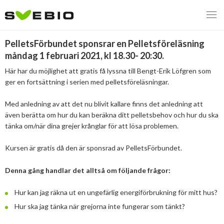
Pelletsföreläsning
PelletsFörbundet sponsrar en Pelletsföreläsning
måndag 1 februari 2021, kl 18.30- 20:30.
Här har du möjlighet att gratis få lyssna till Bengt-Erik Löfgren som
MENY
ger en fortsättning i serien med pelletsföreläsningar.
VI VERKAR FÖR
Med anledning av att det nu blivit kallare finns det anledning att
även berätta om hur du kan beräkna ditt pelletsbehov och hur du ska
OM BIOENERGI
Svebios valmanifest 2026
tänka om/när dina grejer krånglar för att lösa problemen.
PRESS
Styrmedel
Aktuella frågor
Kursen är gratis då den är sponsrad av PelletsFörbundet.
Ger förbränning en kolskuld?
MEDLEMSKAP
Koldioxidskatt
Biovärme
Denna gång handlar det alltså om följande frågor:
Det finns inget liv utan förbränning
EVENEMANG
Besvarade remisser
Biodrivmedel
Associerad medlem
Hur kan jag räkna ut en ungefärlig energiförbrukning för mitt hus?
Finns det tillräckligt med biomassa?
Hur ska jag tänka när grejorna inte fungerar som tänkt?
2026
Remisser på gång
Biokraft
Privat medlem
MER
Försörjningstrygghet