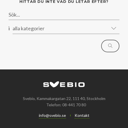
HITTAR DU INTE VAD DU LETAR EFTER?
Mars
Mars
Januari
Februari
Januari
i
alla kategorier
Svebio, Kammakargatan 22, 111 40, Stockholm
Telefon: 08-441 70 80
info@svebio.se
Kontakt