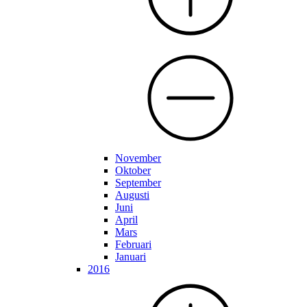
November
Oktober
September
Augusti
Juni
April
Mars
Februari
Januari
2016