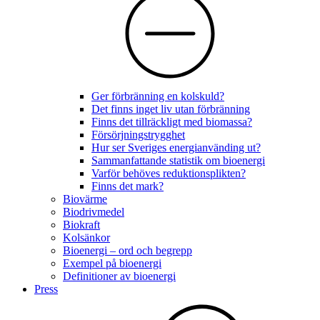
Ger förbränning en kolskuld?
Det finns inget liv utan förbränning
Finns det tillräckligt med biomassa?
Försörjningstrygghet
Hur ser Sveriges energianvänding ut?
Sammanfattande statistik om bioenergi
Varför behöves reduktionsplikten?
Finns det mark?
Biovärme
Biodrivmedel
Biokraft
Kolsänkor
Bioenergi – ord och begrepp
Exempel på bioenergi
Definitioner av bioenergi
Press