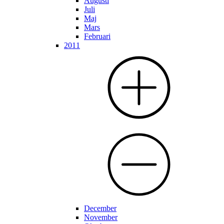
Augusti
Juli
Maj
Mars
Februari
2011
December
November