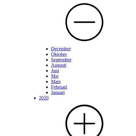
December
Oktober
September
Augusti
Juni
Maj
Mars
Februari
Januari
2020