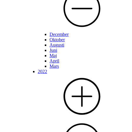
December
Oktober
Augusti
Juni
Maj
April
Mars
2022