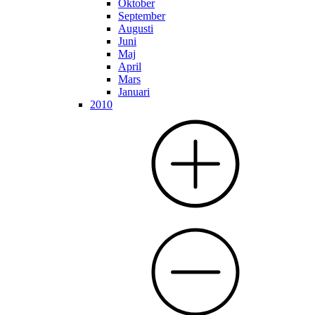
Oktober
September
Augusti
Juni
Maj
April
Mars
Januari
2010