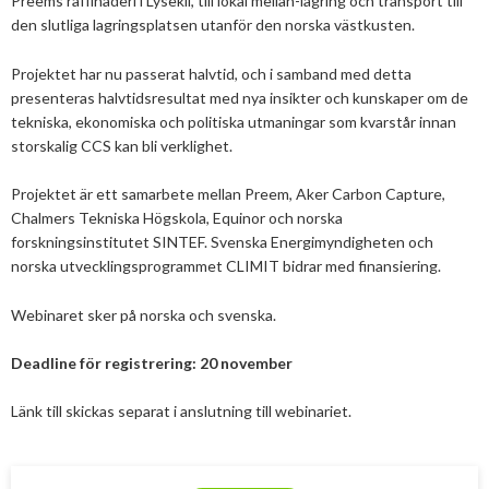
Preems raffinaderi i Lysekil, till lokal mellan-lagring och transport till
2025
Juni
den slutliga lagringsplatsen utanför den norska västkusten.
Kolsänkor
Om oss
Hur ser Sveriges energianvänding ut?
2024
Maj
December
Projektet har nu passerat halvtid, och i samband med detta
Sammanfattande statistik om bioenergi
Bioenergi – ord och begrepp
Medlemmar
Styrelse
2023
April
November
November
presenteras halvtidsresultat med nya insikter och kunskaper om de
Varför behöves reduktionsplikten?
tekniska, ekonomiska och politiska utmaningar som kvarstår innan
Hedersmedlemmar
Exempel på bioenergi
Våra kanaler
Medlemmar
2022
Mars
September
Oktober
December
storskalig CCS kan bli verklighet.
Finns det mark?
Konkurrensrättsligt
2021
Januari
Augusti
September
Oktober
December
Definitioner av bioenergi
Kontakt
Konferenser och event
Projektet är ett samarbete mellan Preem, Aker Carbon Capture,
Svebios stadgar
Chalmers Tekniska Högskola, Equinor och norska
2020
Juni
Augusti
Augusti
November
December
Nordic Pellets Conference
Publikationer och dokument
forskningsinstitutet SINTEF. Svenska Energimyndigheten och
Verksamhetsberättelse
norska utvecklingsprogrammet CLIMIT bidrar med finansiering.
2019
Maj
Juli
Juni
Oktober
Oktober
December
Stora biokraft- och värmekonferensen
Projekt inom bioenergi
Årsstämmor
2018
April
Juni
Maj
September
September
November
November
Webinaret sker på norska och svenska.
Svebio Fuel Market Day
Avslutade projekt
Nätverk och samarbeten
2017
Mars
Maj
April
Augusti
Augusti
Oktober
Oktober
Maj
Svebios vår- och årsmöteskonferens
Deadline för registrering: 20 november
BioDriv
2016
Februari
Mars
Mars
April
Juni
September
September
April
November
Jan Häckners bioenergistipendium
Länk till skickas separat i anslutning till webinariet.
2015
Februari
Mars
Maj
Juni
Juli
Mars
Oktober
November
Integritetspolicy (GDPR)
2014
Januari
Februari
Mars
Maj
Juni
Februari
September
Oktober
November