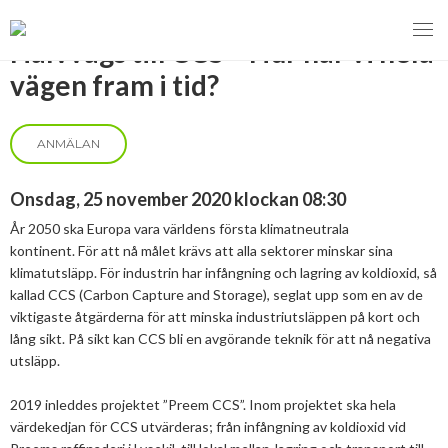
Halvvägs till CCS – Hur når vi hela
vägen fram i tid?
ANMÄLAN
MENY
VI VERKAR FÖR
Onsdag, 25 november 2020 klockan 08:30
År 2050 ska Europa vara världens första klimatneutrala
OM BIOENERGI
Svebios valmanifest 2026
kontinent. För att nå målet krävs att alla sektorer minskar sina
klimatutsläpp. För industrin har infångning och lagring av koldioxid, så
PRESS
Styrmedel
Aktuella frågor
kallad CCS (Carbon Capture and Storage), seglat upp som en av de
viktigaste åtgärderna för att minska industriutsläppen på kort och
Ger förbränning en kolskuld?
MEDLEMSKAP
Koldioxidskatt
Biovärme
lång sikt. På sikt kan CCS bli en avgörande teknik för att nå negativa
utsläpp.
Det finns inget liv utan förbränning
EVENEMANG
Besvarade remisser
Biodrivmedel
Associerad medlem
Finns det tillräckligt med biomassa?
2019 inleddes projektet ”Preem CCS”. Inom projektet ska hela
2026
Remisser på gång
Biokraft
Privat medlem
värdekedjan för CCS utvärderas; från infångning av koldioxid vid
MER
Försörjningstrygghet