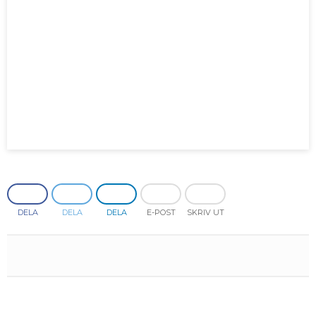
Mars
Mars
Januari
Februari
Januari
DELA
DELA
DELA
E-POST
SKRIV UT