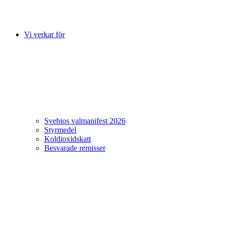
Vi verkar för
Svebios valmanifest 2026
Styrmedel
Koldioxidskatt
Besvarade remisser