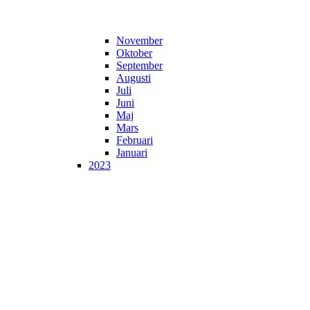
November
Oktober
September
Augusti
Juli
Juni
Maj
Mars
Februari
Januari
2023