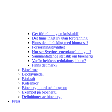
Ger förbränning en kolskuld?
Det finns inget liv utan förbränning
Finns det tillräckligt med biomassa?
Försörjningstrygghet
Hur ser Sveriges energianvänding ut?
Sammanfattande statistik om bioenergi
Varför behöves reduktionsplikten?
Finns det mark?
Biovärme
Biodrivmedel
Biokraft
Kolsänkor
Bioenergi – ord och begrepp
Exempel på bioenergi
Definitioner av bioenergi
Press