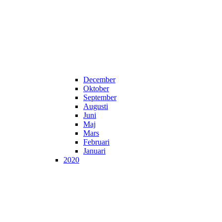
December
Oktober
September
Augusti
Juni
Maj
Mars
Februari
Januari
2020