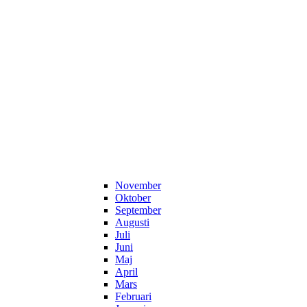
November
Oktober
September
Augusti
Juli
Juni
Maj
April
Mars
Februari