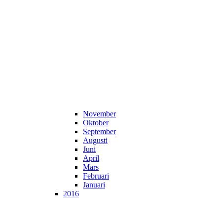
November
Oktober
September
Augusti
Juni
April
Mars
Februari
Januari
2016