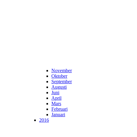
November
Oktober
September
Augusti
Juni
April
Mars
Februari
Januari
2016