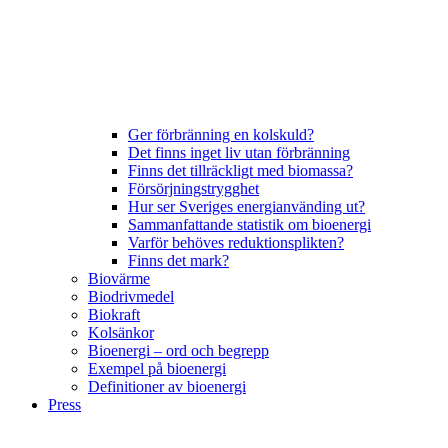
Ger förbränning en kolskuld?
Det finns inget liv utan förbränning
Finns det tillräckligt med biomassa?
Försörjningstrygghet
Hur ser Sveriges energianvänding ut?
Sammanfattande statistik om bioenergi
Varför behöves reduktionsplikten?
Finns det mark?
Biovärme
Biodrivmedel
Biokraft
Kolsänkor
Bioenergi – ord och begrepp
Exempel på bioenergi
Definitioner av bioenergi
Press