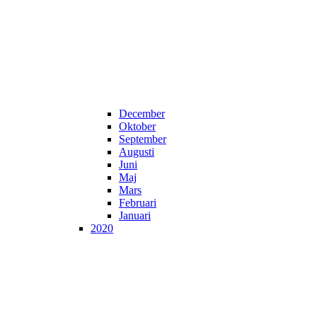
December
Oktober
September
Augusti
Juni
Maj
Mars
Februari
Januari
2020