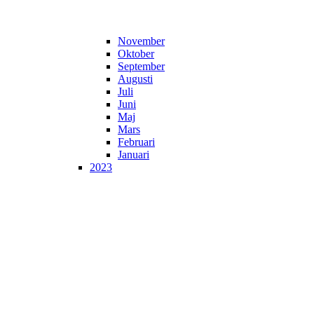
November
Oktober
September
Augusti
Juli
Juni
Maj
Mars
Februari
Januari
2023