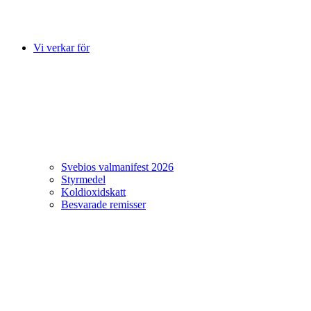
Vi verkar för
Svebios valmanifest 2026
Styrmedel
Koldioxidskatt
Besvarade remisser