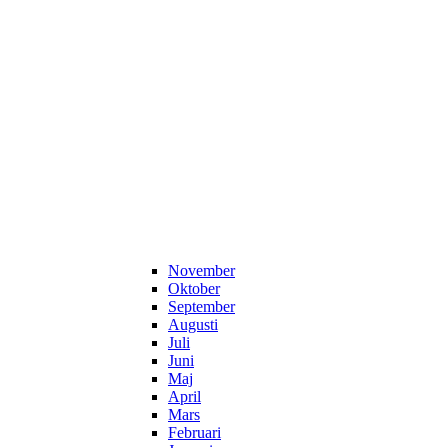
November
Oktober
September
Augusti
Juli
Juni
Maj
April
Mars
Februari