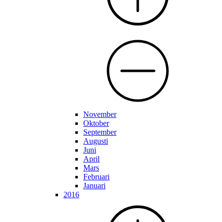
November
Oktober
September
Augusti
Juni
April
Mars
Februari
Januari
2016