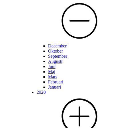
December
Oktober
September
Augusti
Juni
Maj
Mars
Februari
Januari
2020