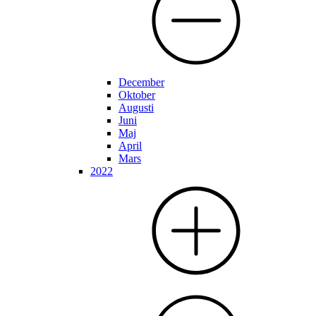
December
Oktober
Augusti
Juni
Maj
April
Mars
2022