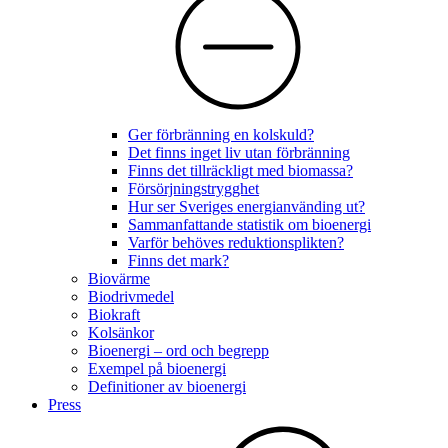
Ger förbränning en kolskuld?
Det finns inget liv utan förbränning
Finns det tillräckligt med biomassa?
Försörjningstrygghet
Hur ser Sveriges energianvänding ut?
Sammanfattande statistik om bioenergi
Varför behöves reduktionsplikten?
Finns det mark?
Biovärme
Biodrivmedel
Biokraft
Kolsänkor
Bioenergi – ord och begrepp
Exempel på bioenergi
Definitioner av bioenergi
Press