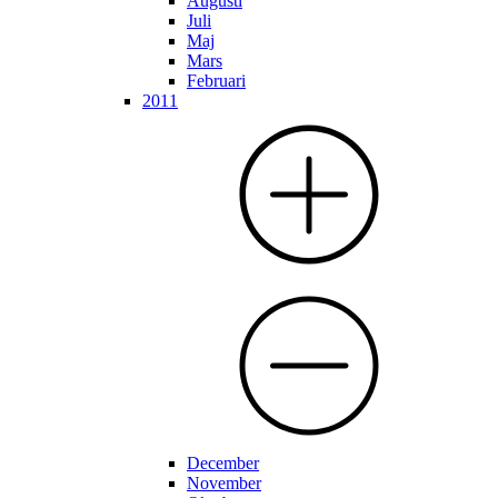
Augusti
Juli
Maj
Mars
Februari
2011
December
November