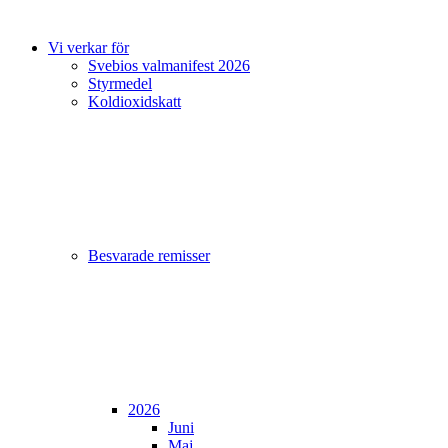
Vi verkar för
Svebios valmanifest 2026
Styrmedel
Koldioxidskatt
Besvarade remisser
2026
Juni
Maj