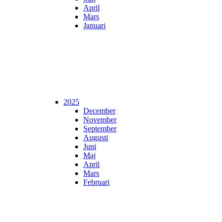
April
Mars
Januari
2025
December
November
September
Augusti
Juni
Maj
April
Mars
Februari