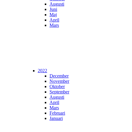
Augusti
Juni
Maj
April
Mars
2022
December
November
Oktober
September
Augusti
April
Mars
Februari
Januari