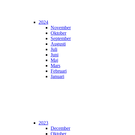
2024
November
Oktober
September
Augusti
Juli
Juni
Maj
Mars
Februari
Januari
2023
December
Oktober