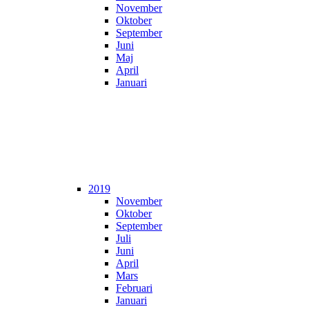
November
Oktober
September
Juni
Maj
April
Januari
2019
November
Oktober
September
Juli
Juni
April
Mars
Februari
Januari