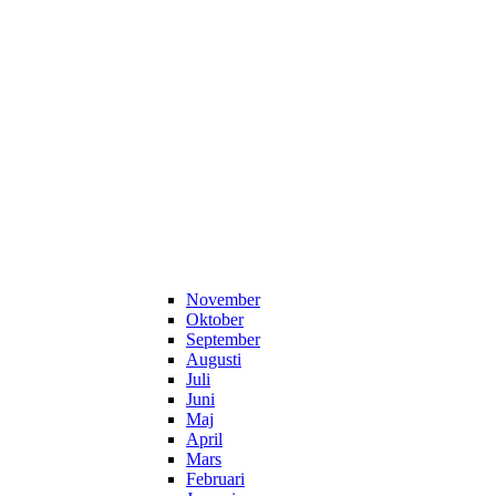
November
Oktober
September
Augusti
Juli
Juni
Maj
April
Mars
Februari