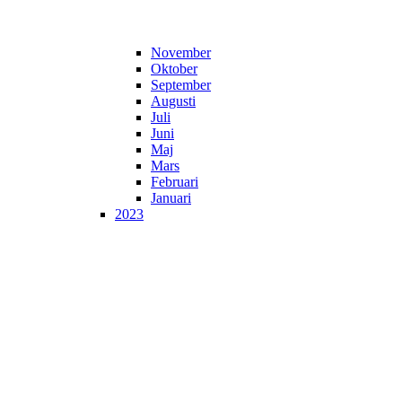
November
Oktober
September
Augusti
Juli
Juni
Maj
Mars
Februari
Januari
2023