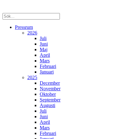
Pressrum
2026
Juli
Juni
Maj
April
Mars
Februari
Januari
2025
December
November
Oktober
September
Augusti
Juli
Juni
April
Mars
Februari
Januari