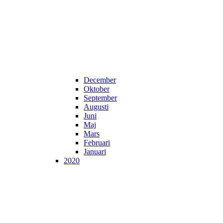
December
Oktober
September
Augusti
Juni
Maj
Mars
Februari
Januari
2020