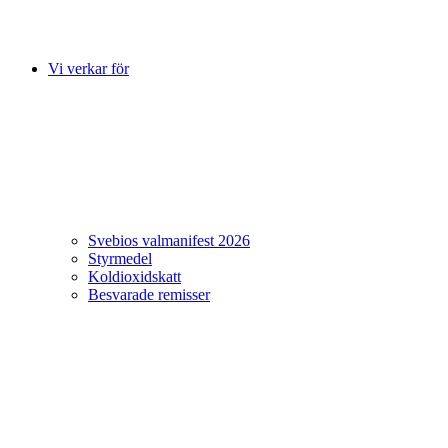
Vi verkar för
Svebios valmanifest 2026
Styrmedel
Koldioxidskatt
Besvarade remisser