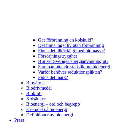
Ger förbränning en kolskuld?
Det finns inget liv utan förbränning
Finns det tillräckligt med biomassa?
Försörjningstrygghet
Hur ser Sveriges energianvänding ut?
Sammanfattande statistik om bioenergi
Varför behöves reduktionsplikten?
Finns det mark?
Biovärme
Biodrivmedel
Biokraft
Kolsänkor
Bioenergi – ord och begrepp
Exempel på bioenergi
Definitioner av bioenergi
Press