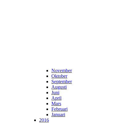
November
Oktober
September
Augusti
Juni
April
Mars
Februari
Januari
2016