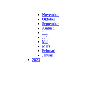
November
Oktober
September
Augusti
Juli
Juni
Maj
Mars
Februari
Januari
2023