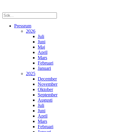
Pressrum
2026
Juli
Juni
Maj
April
Mars
Februari
Januari
2025
December
November
Oktober
September
Augusti
Juli
Juni
April
Mars
Februari
Januari