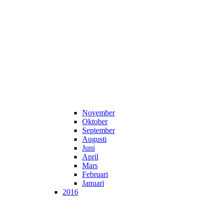
November
Oktober
September
Augusti
Juni
April
Mars
Februari
Januari
2016