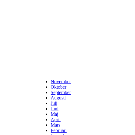
November
Oktober
September
Augusti
Juli
Juni
Maj
April
Mars
Februari