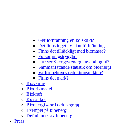
Ger förbränning en kolskuld?
Det finns inget liv utan förbränning
Finns det tillräckligt med biomassa?
Försörjningstrygghet
Hur ser Sveriges energianvänding ut?
Sammanfattande statistik om bioenergi
Varför behöves reduktionsplikten?
Finns det mark?
Biovärme
Biodrivmedel
Biokraft
Kolsänkor
Bioenergi – ord och begrepp
Exempel på bioenergi
Definitioner av bioenergi
Press