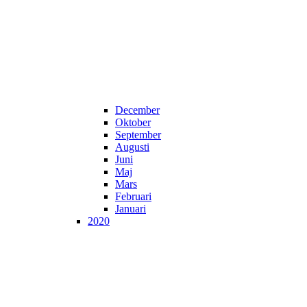
December
Oktober
September
Augusti
Juni
Maj
Mars
Februari
Januari
2020