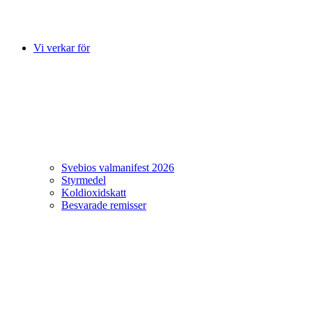
Vi verkar för
Svebios valmanifest 2026
Styrmedel
Koldioxidskatt
Besvarade remisser