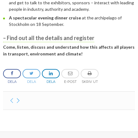
and get to talk to the exhibitors, sponsors – interact with leading
people in industry, authority and academy.
2013
Januari
Februari
April
April
Januari
Augusti
September
Oktober
Augusti
A spectacular evening dinner cruise
at the archipelago of
2012
Januari
Januari
Mars
Juni
Augusti
September
Juni
November
Stockholm on 18 September.
2011
Februari
April
Juli
Augusti
Maj
Oktober
December
– Find out all the details and register
2010
Januari
Mars
Juni
Juli
April
September
Oktober
December
Come, listen, discuss and understand how this affects all players
in transport, environment and climate!
2009
Februari
Maj
Maj
Mars
Augusti
September
November
December
2008
Januari
April
Mars
Februari
Maj
Augusti
Oktober
November
December
2007
Mars
Februari
Januari
April
Juli
September
September
November
December
DELA
DELA
DELA
E-POST
SKRIV UT
Februari
Mars
Maj
Augusti
Mars
Augusti
December
Januari
Februari
Mars
Juni
Juli
Februari
Maj
Maj
April
April