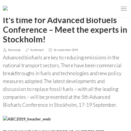
TILLBAKA
It's time for Advanced Biofuels
Conference – Meet the experts in
Stockholm!
MENY
Bioenergi
Svebionytt
16 september 2019
VI VERKAR FÖR
Advanced biofuels are key to reducing emissions in the
national transport sectors. There have been commercial
OM BIOENERGI
Svebios valmanifest 2026
breakthroughs in fuels and technologies and new policy
measures adopted. The latest developments and
PRESS
Styrmedel
Aktuella frågor
discussion to replace fossil fuels – with all the leading
Ger förbränning en kolskuld?
MEDLEMSKAP
Koldioxidskatt
Biovärme
companies – will be presented at the 5th Advanced
Biofuels Conference in Stockholm, 17-19 September.
Det finns inget liv utan förbränning
EVENEMANG
Besvarade remisser
Biodrivmedel
Associerad medlem
Finns det tillräckligt med biomassa?
2026
Remisser på gång
Biokraft
Privat medlem
MER
Försörjningstrygghet