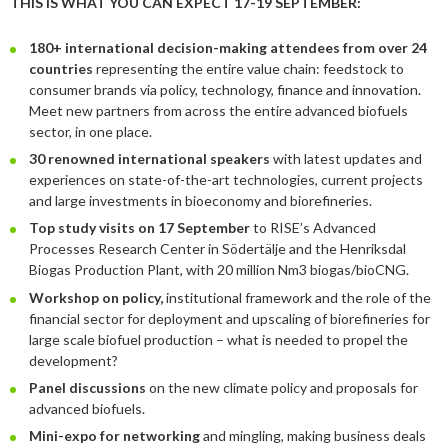
THIS IS WHAT YOU CAN EXPECT 17-19 SEPTEMBER:
2025
Juni
Kolsänkor
Om oss
Hur ser Sveriges energianvänding ut?
180+ international decision-making attendees from over 24
2024
Maj
December
countries
representing the entire value chain: feedstock to
Sammanfattande statistik om bioenergi
Bioenergi – ord och begrepp
Medlemmar
Styrelse
2023
April
November
November
consumer brands via policy, technology, finance and innovation.
Varför behöves reduktionsplikten?
Meet new partners from across the entire advanced biofuels
Hedersmedlemmar
Exempel på bioenergi
Våra kanaler
Medlemmar
2022
Mars
September
Oktober
December
sector, in one place.
Finns det mark?
Konkurrensrättsligt
30 renowned international speakers
with latest updates and
2021
Januari
Augusti
September
Oktober
December
Definitioner av bioenergi
Kontakt
Konferenser och event
experiences on state-of-the-art technologies, current projects
Svebios stadgar
and large investments in bioeconomy and biorefineries.
2020
Juni
Augusti
Augusti
November
December
Nordic Pellets Conference
Publikationer och dokument
Top study visits on 17 September
to RISE’s Advanced
Verksamhetsberättelse
2019
Maj
Juli
Juni
Oktober
Oktober
December
Processes Research Center in Södertälje and the Henriksdal
Stora biokraft- och värmekonferensen
Projekt inom bioenergi
Biogas Production Plant, with 20 million Nm3 biogas/bioCNG.
Årsstämmor
2018
April
Juni
Maj
September
September
November
November
Svebio Fuel Market Day
Workshop on policy,
institutional framework and the role of the
Avslutade projekt
Nätverk och samarbeten
financial sector for deployment and upscaling of biorefineries for
2017
Mars
Maj
April
Augusti
Augusti
Oktober
Oktober
Maj
Svebios vår- och årsmöteskonferens
large scale biofuel production – what is needed to propel the
BioDriv
development?
2016
Februari
Mars
Mars
April
Juni
September
September
April
November
Jan Häckners bioenergistipendium
Panel discussions
on the new climate policy and proposals for
2015
Februari
Mars
Maj
Juni
Juli
Mars
Oktober
November
advanced biofuels.
Integritetspolicy (GDPR)
Mini-expo for networking
and mingling, making business deals
2014
Januari
Februari
Mars
Maj
Juni
Februari
September
Oktober
November