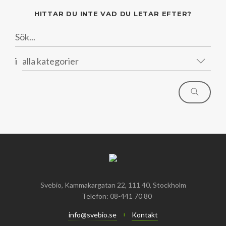
Mars
Mars
HITTAR DU INTE VAD DU LETAR EFTER?
Januari
Februari
Januari
i
alla kategorier
Svebio, Kammakargatan 22, 111 40, Stockholm
Telefon: 08-441 70 80
info@svebio.se
Kontakt