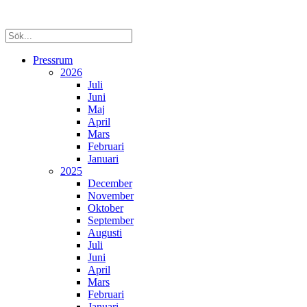
Pressrum
2026
Juli
Juni
Maj
April
Mars
Februari
Januari
2025
December
November
Oktober
September
Augusti
Juli
Juni
April
Mars
Februari
Januari