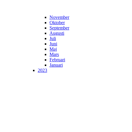
November
Oktober
September
Augusti
Juli
Juni
Maj
Mars
Februari
Januari
2023