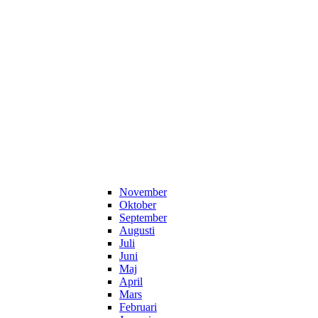
November
Oktober
September
Augusti
Juli
Juni
Maj
April
Mars
Februari