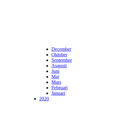
December
Oktober
September
Augusti
Juni
Maj
Mars
Februari
Januari
2020