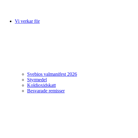
Vi verkar för
Svebios valmanifest 2026
Styrmedel
Koldioxidskatt
Besvarade remisser