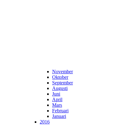
November
Oktober
September
Augusti
Juni
April
Mars
Februari
Januari
2016