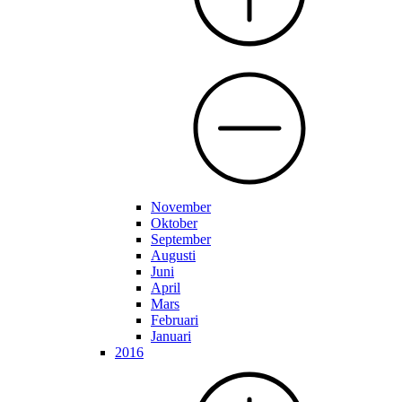
November
Oktober
September
Augusti
Juni
April
Mars
Februari
Januari
2016