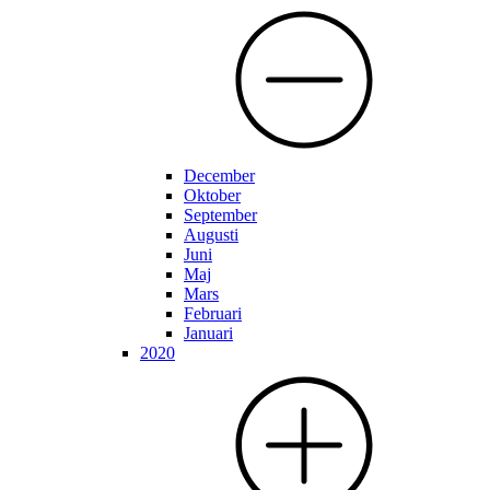
December
Oktober
September
Augusti
Juni
Maj
Mars
Februari
Januari
2020