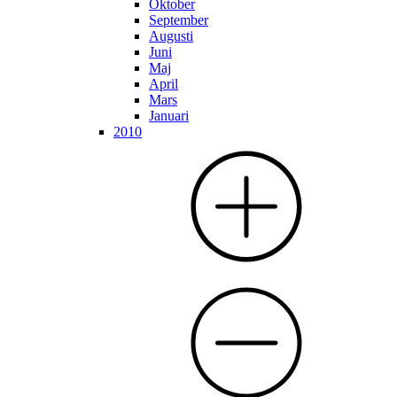
Oktober
September
Augusti
Juni
Maj
April
Mars
Januari
2010