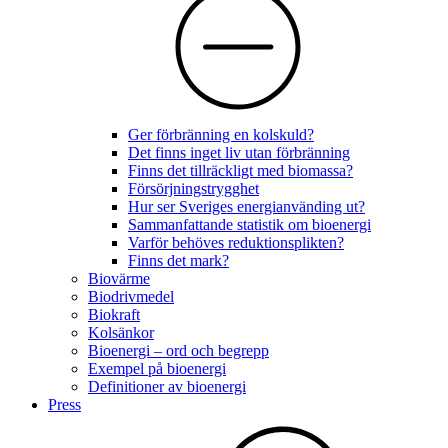
Ger förbränning en kolskuld?
Det finns inget liv utan förbränning
Finns det tillräckligt med biomassa?
Försörjningstrygghet
Hur ser Sveriges energianvänding ut?
Sammanfattande statistik om bioenergi
Varför behöves reduktionsplikten?
Finns det mark?
Biovärme
Biodrivmedel
Biokraft
Kolsänkor
Bioenergi – ord och begrepp
Exempel på bioenergi
Definitioner av bioenergi
Press