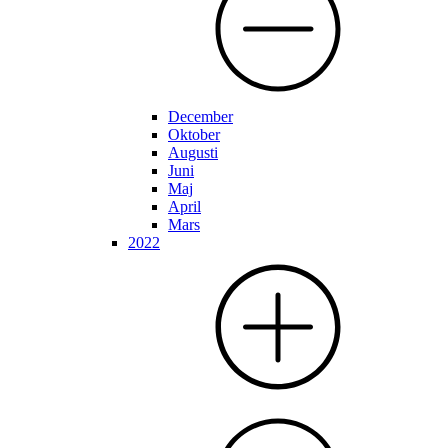
December
Oktober
Augusti
Juni
Maj
April
Mars
2022