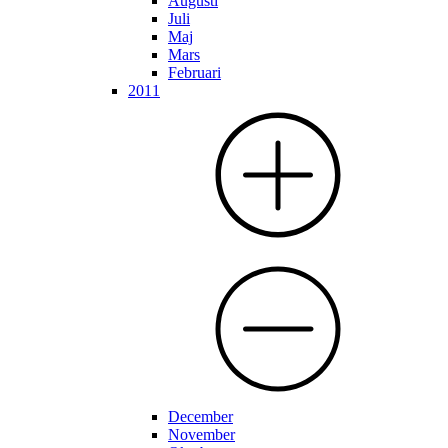
Augusti
Juli
Maj
Mars
Februari
2011
December
November