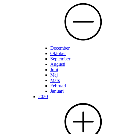
December
Oktober
September
Augusti
Juni
Maj
Mars
Februari
Januari
2020