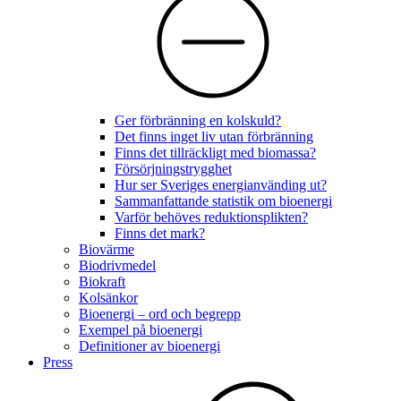
Ger förbränning en kolskuld?
Det finns inget liv utan förbränning
Finns det tillräckligt med biomassa?
Försörjningstrygghet
Hur ser Sveriges energianvänding ut?
Sammanfattande statistik om bioenergi
Varför behöves reduktionsplikten?
Finns det mark?
Biovärme
Biodrivmedel
Biokraft
Kolsänkor
Bioenergi – ord och begrepp
Exempel på bioenergi
Definitioner av bioenergi
Press