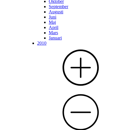
Oktober
September
Augusti
Juni
Maj
April
Mars
Januari
2010