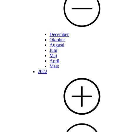
December
Oktober
Augusti
Juni
Maj
April
Mars
2022