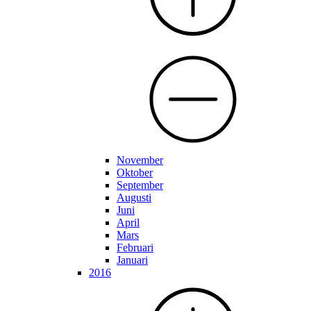
November
Oktober
September
Augusti
Juni
April
Mars
Februari
Januari
2016