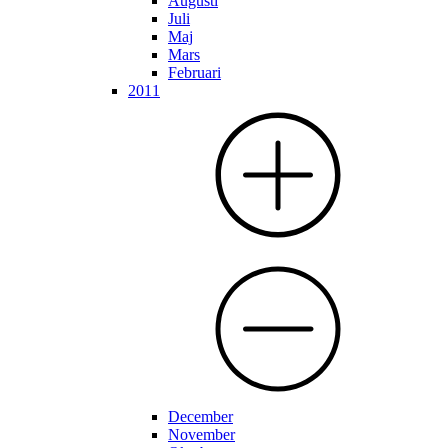
Augusti
Juli
Maj
Mars
Februari
2011
December
November