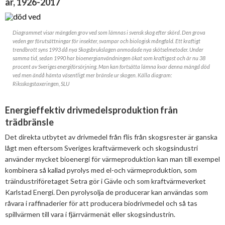
år, 1926-2017
Mars
Mars
Januari
Februari
Diagrammet visar mängden grov ved som lämnas i svensk skog efter skörd. Den grova
veden ger förutsättningar för insekter, svampar och biologisk mångfald. Ett kraftigt
Januari
trendbrott syns 1993 då nya Skogsbrukslagen anmodade nya skötselmetoder. Under
samma tid, sedan 1990 har bioenergianvändningen ökat som kraftigast och är nu 38
procent av Sveriges energiförsörjning. Man kan fortsätta lämna kvar denna mängd död
ved men ändå hämta väsentligt mer bränsle ur skogen. Källa diagram:
Riksskogstaxeringen, SLU
Energieffektiv drivmedelsproduktion från
trädbränsle
Det direkta utbytet av drivmedel från flis från skogsrester är ganska
lågt men eftersom Sveriges kraftvärmeverk och skogsindustri
använder mycket bioenergi för värmeproduktion kan man till exempel
kombinera så kallad pyrolys med el-och värmeproduktion, som
träindustriföretaget Setra gör i Gävle och som kraftvärmeverket
Karlstad Energi. Den pyrolysolja de producerar kan användas som
råvara i raffinaderier för att producera biodrivmedel och så tas
spillvärmen till vara i fjärrvärmenät eller skogsindustrin.