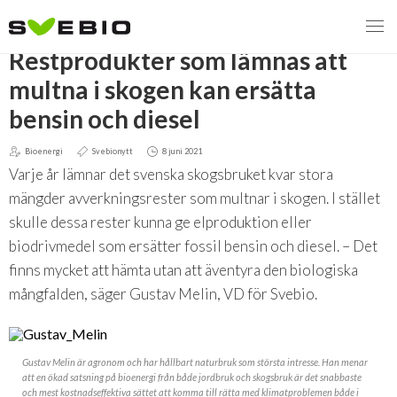
TILLBAKA
Restprodukter som lämnas att
multna i skogen kan ersätta
bensin och diesel
MENY
Bioenergi
Svebionytt
8 juni 2021
VI VERKAR FÖR
Varje år lämnar det svenska skogsbruket kvar stora
mängder avverkningsrester som multnar i skogen. I stället
OM BIOENERGI
Svebios valmanifest 2026
skulle dessa rester kunna ge elproduktion eller
biodrivmedel som ersätter fossil bensin och diesel. – Det
PRESS
Styrmedel
Aktuella frågor
finns mycket att hämta utan att äventyra den biologiska
Ger förbränning en kolskuld?
MEDLEMSKAP
Koldioxidskatt
Biovärme
mångfalden, säger Gustav Melin, VD för Svebio.
Det finns inget liv utan förbränning
EVENEMANG
Besvarade remisser
Biodrivmedel
Associerad medlem
Finns det tillräckligt med biomassa?
Gustav Melin är agronom och har hållbart naturbruk som största intresse. Han menar
2026
Remisser på gång
Biokraft
Privat medlem
att en ökad satsning på bioenergi från både jordbruk och skogsbruk är det snabbaste
MER
Försörjningstrygghet
och mest kostnadseffektiva sättet att komma till rätta med klimatproblemen både i