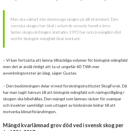
2013
Januari
Februari
April
April
Januari
Augusti
September
Oktober
Augusti
Man ska såklart inte dammsuga skogen på allt brännbart. Den
2012
Januari
Januari
Mars
Juni
Augusti
September
Juni
November
svenska skogen har ökat i volym de senaste hundra åren.
2011
Februari
April
Juli
Augusti
Maj
Oktober
December
Sedan skogsvårdslagen ändrades 1993 har också mängden död
ved för biologisk mångfald ökat markant.
2010
Januari
Mars
Juni
Juli
April
September
Oktober
December
2009
Februari
Maj
Maj
Mars
Augusti
September
November
December
– Vi kan fortsätta att lämna tillräckliga volymer för biologisk mångfald
2008
Januari
April
Mars
Februari
Maj
Augusti
Oktober
November
December
men det är ändå rimligt att ta ut ungefär 60 TWh mer
avverkningsrester än idag, säger Gustav.
2007
Mars
Februari
Januari
April
Juli
September
September
November
December
– Den bedömningen delar vi med forskningsinstitutet SkogForsk. Då
Februari
Mars
Maj
Augusti
Mars
Augusti
December
har man tagit hänsyn till att biologisk mångfald och näringstillgång i
skogen ska bibehållas. Den mängd som lämnas räcker för svampar
Januari
Februari
Mars
Juni
Juli
och insekter samtidigt som uttaget av biobränsle bidrar till att
Februari
Maj
Maj
motverka klimatförändringen.
April
April
Mängd kvarlämnad grov död ved i svensk skog per