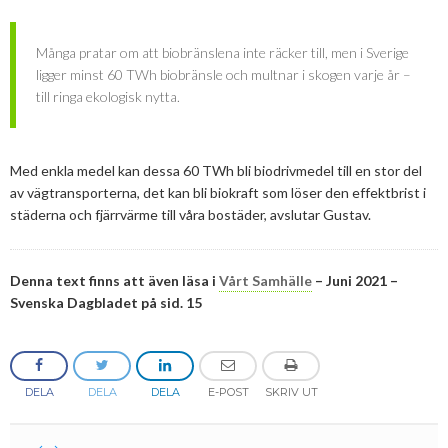
Många pratar om att biobränslena inte räcker till, men i Sverige
ligger minst 60 TWh biobränsle och multnar i skogen varje år –
till ringa ekologisk nytta.
Med enkla medel kan dessa 60 TWh bli biodrivmedel till en stor del
av vägtransporterna, det kan bli biokraft som löser den effektbrist i
städerna och fjärrvärme till våra bostäder, avslutar Gustav.
Denna text finns att även läsa i
Vårt Samhälle
– Juni 2021 –
Svenska Dagbladet på sid. 15
DELA
DELA
DELA
E-POST
SKRIV UT