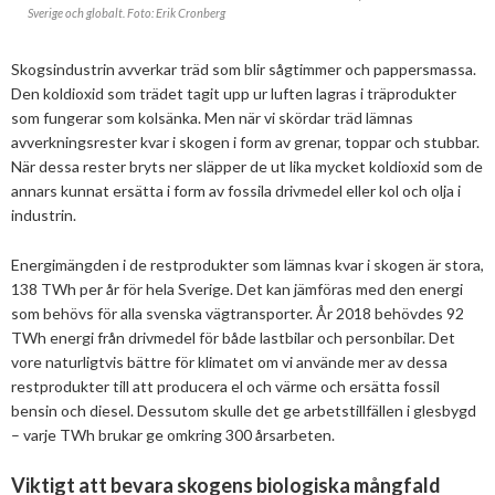
2025
Juni
Sverige och globalt. Foto: Erik Cronberg
Kolsänkor
Om oss
Hur ser Sveriges energianvänding ut?
2024
Maj
December
Skogsindustrin avverkar träd som blir sågtimmer och pappersmassa.
Sammanfattande statistik om bioenergi
Bioenergi – ord och begrepp
Medlemmar
Styrelse
Den koldioxid som trädet tagit upp ur luften lagras i träprodukter
2023
April
November
November
som fungerar som kolsänka. Men när vi skördar träd lämnas
Varför behöves reduktionsplikten?
Hedersmedlemmar
Exempel på bioenergi
Våra kanaler
Medlemmar
2022
Mars
September
Oktober
December
avverkningsrester kvar i skogen i form av grenar, toppar och stubbar.
Finns det mark?
När dessa rester bryts ner släpper de ut lika mycket koldioxid som de
Konkurrensrättsligt
2021
Januari
Augusti
September
Oktober
December
Definitioner av bioenergi
Kontakt
Konferenser och event
annars kunnat ersätta i form av fossila drivmedel eller kol och olja i
industrin.
Svebios stadgar
2020
Juni
Augusti
Augusti
November
December
Nordic Pellets Conference
Publikationer och dokument
Verksamhetsberättelse
Energimängden i de restprodukter som lämnas kvar i skogen är stora,
2019
Maj
Juli
Juni
Oktober
Oktober
December
Stora biokraft- och värmekonferensen
138 TWh per år för hela Sverige. Det kan jämföras med den energi
Projekt inom bioenergi
Årsstämmor
som behövs för alla svenska vägtransporter. År 2018 behövdes 92
2018
April
Juni
Maj
September
September
November
November
Svebio Fuel Market Day
TWh energi från drivmedel för både lastbilar och personbilar. Det
Avslutade projekt
Nätverk och samarbeten
2017
Mars
Maj
April
Augusti
Augusti
Oktober
Oktober
Maj
vore naturligtvis bättre för klimatet om vi använde mer av dessa
Svebios vår- och årsmöteskonferens
restprodukter till att producera el och värme och ersätta fossil
BioDriv
2016
Februari
Mars
Mars
April
Juni
September
September
April
November
Jan Häckners bioenergistipendium
bensin och diesel. Dessutom skulle det ge arbetstillfällen i glesbygd
– varje TWh brukar ge omkring 300 årsarbeten.
2015
Februari
Mars
Maj
Juni
Juli
Mars
Oktober
November
Integritetspolicy (GDPR)
Viktigt att bevara skogens biologiska mångfald
2014
Januari
Februari
Mars
Maj
Juni
Februari
September
Oktober
November