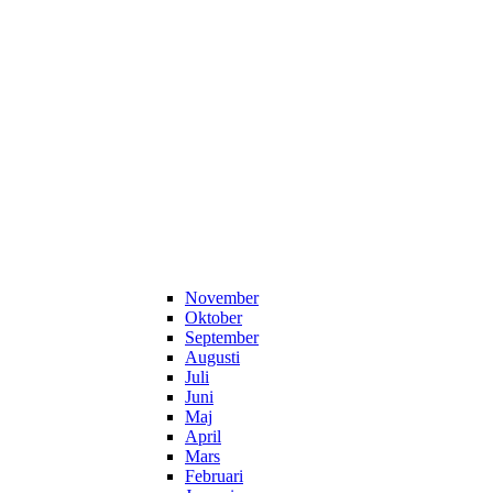
November
Oktober
September
Augusti
Juli
Juni
Maj
April
Mars
Februari