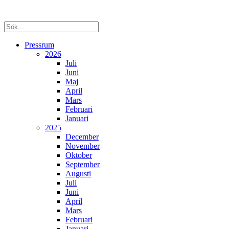
Pressrum
2026
Juli
Juni
Maj
April
Mars
Februari
Januari
2025
December
November
Oktober
September
Augusti
Juli
Juni
April
Mars
Februari
Januari