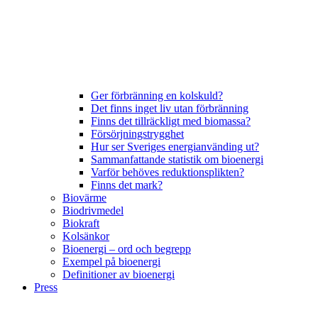
Ger förbränning en kolskuld?
Det finns inget liv utan förbränning
Finns det tillräckligt med biomassa?
Försörjningstrygghet
Hur ser Sveriges energianvänding ut?
Sammanfattande statistik om bioenergi
Varför behöves reduktionsplikten?
Finns det mark?
Biovärme
Biodrivmedel
Biokraft
Kolsänkor
Bioenergi – ord och begrepp
Exempel på bioenergi
Definitioner av bioenergi
Press