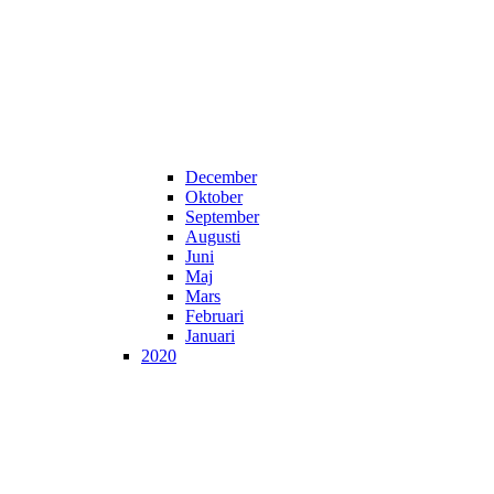
December
Oktober
September
Augusti
Juni
Maj
Mars
Februari
Januari
2020