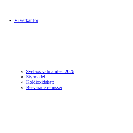
Vi verkar för
Svebios valmanifest 2026
Styrmedel
Koldioxidskatt
Besvarade remisser