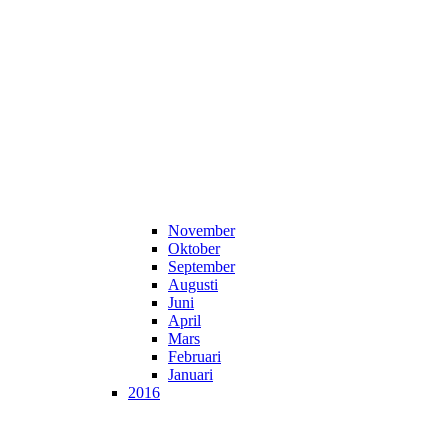
November
Oktober
September
Augusti
Juni
April
Mars
Februari
Januari
2016