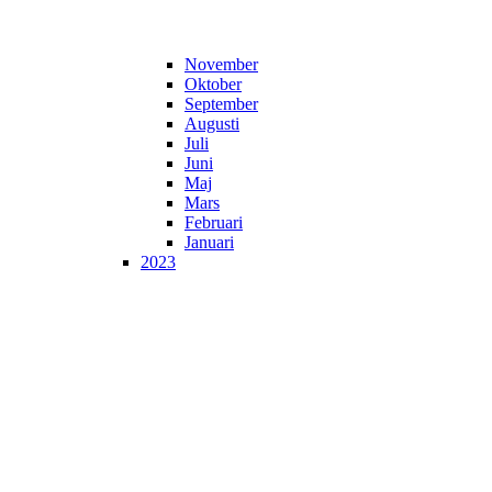
November
Oktober
September
Augusti
Juli
Juni
Maj
Mars
Februari
Januari
2023