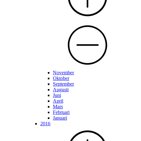
November
Oktober
September
Augusti
Juni
April
Mars
Februari
Januari
2016