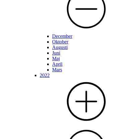
December
Oktober
Augusti
Juni
Maj
April
Mars
2022