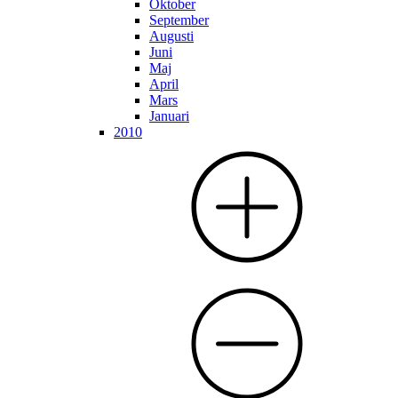
Oktober
September
Augusti
Juni
Maj
April
Mars
Januari
2010