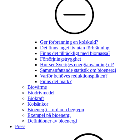
Ger förbränning en kolskuld?
Det finns inget liv utan förbränning
Finns det tillräckligt med biomassa?
Försörjningstrygghet
Hur ser Sveriges energianvänding ut?
Sammanfattande statistik om bioenergi
Varför behöves reduktionsplikten?
Finns det mark?
Biovärme
Biodrivmedel
Biokraft
Kolsänkor
Bioenergi – ord och begrepp
Exempel på bioenergi
Definitioner av bioenergi
Press