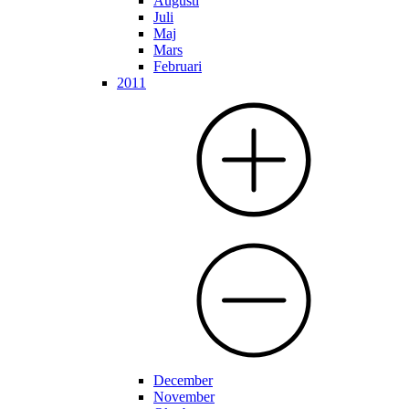
Augusti
Juli
Maj
Mars
Februari
2011
December
November