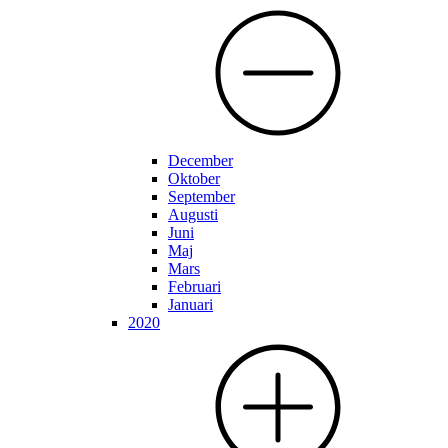
December
Oktober
September
Augusti
Juni
Maj
Mars
Februari
Januari
2020