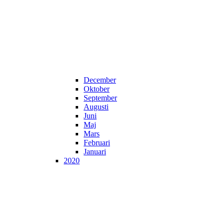
December
Oktober
September
Augusti
Juni
Maj
Mars
Februari
Januari
2020