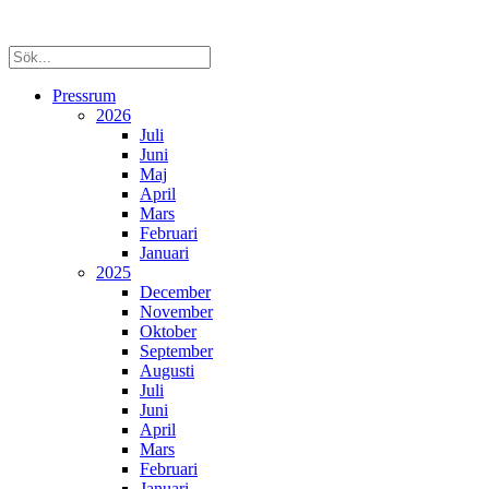
Pressrum
2026
Juli
Juni
Maj
April
Mars
Februari
Januari
2025
December
November
Oktober
September
Augusti
Juli
Juni
April
Mars
Februari
Januari