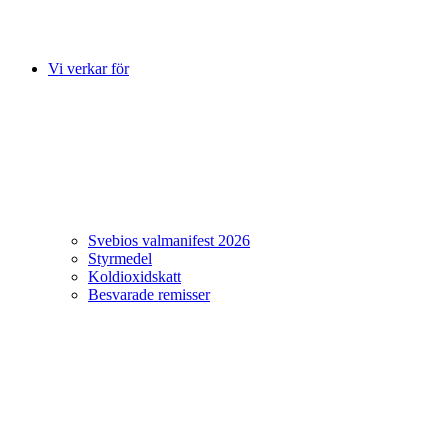
Vi verkar för
Svebios valmanifest 2026
Styrmedel
Koldioxidskatt
Besvarade remisser