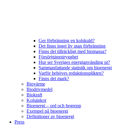
Ger förbränning en kolskuld?
Det finns inget liv utan förbränning
Finns det tillräckligt med biomassa?
Försörjningstrygghet
Hur ser Sveriges energianvänding ut?
Sammanfattande statistik om bioenergi
Varför behöves reduktionsplikten?
Finns det mark?
Biovärme
Biodrivmedel
Biokraft
Kolsänkor
Bioenergi – ord och begrepp
Exempel på bioenergi
Definitioner av bioenergi
Press