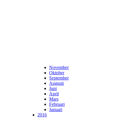
November
Oktober
September
Augusti
Juni
April
Mars
Februari
Januari
2016