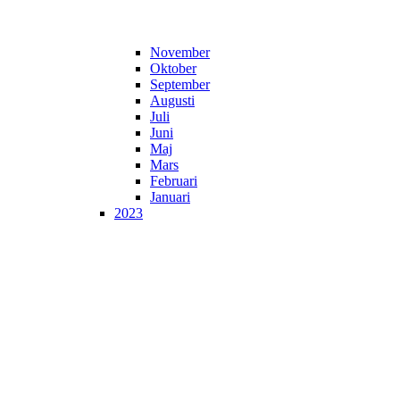
November
Oktober
September
Augusti
Juli
Juni
Maj
Mars
Februari
Januari
2023