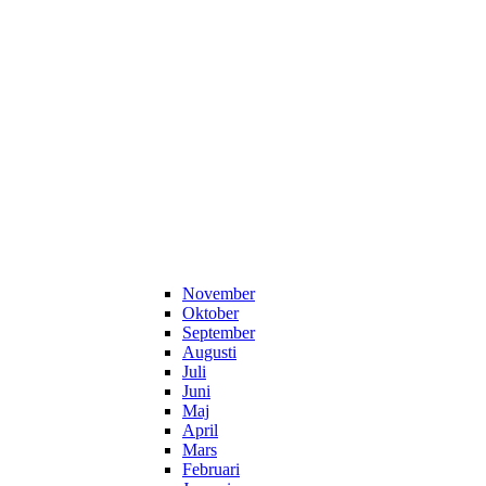
November
Oktober
September
Augusti
Juli
Juni
Maj
April
Mars
Februari