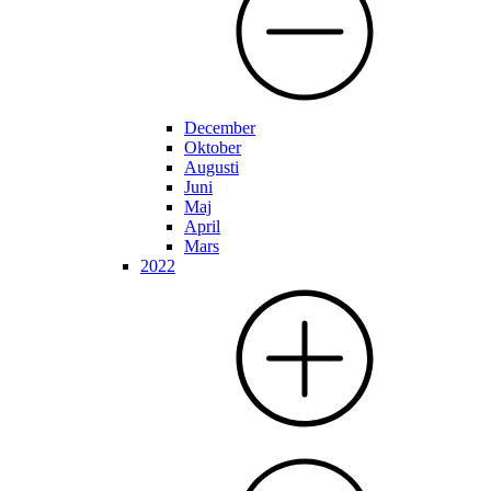
December
Oktober
Augusti
Juni
Maj
April
Mars
2022