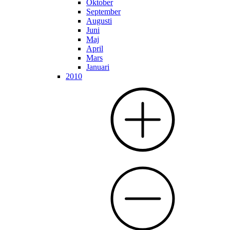
Oktober
September
Augusti
Juni
Maj
April
Mars
Januari
2010