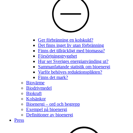
Ger förbränning en kolskuld?
Det finns inget liv utan förbränning
Finns det tillräckligt med biomassa?
Försörjningstrygghet
Hur ser Sveriges energianvänding ut?
Sammanfattande statistik om bioenergi
Varför behöves reduktionsplikten?
Finns det mark?
Biovärme
Biodrivmedel
Biokraft
Kolsänkor
Bioenergi – ord och begrepp
Exempel på bioenergi
Definitioner av bioenergi
Press