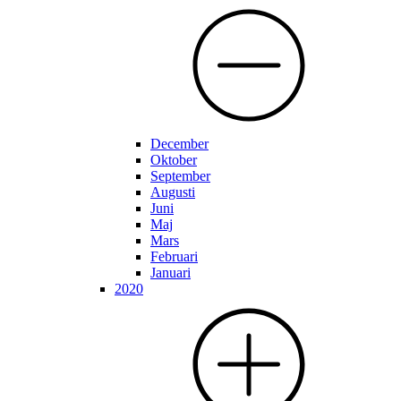
December
Oktober
September
Augusti
Juni
Maj
Mars
Februari
Januari
2020