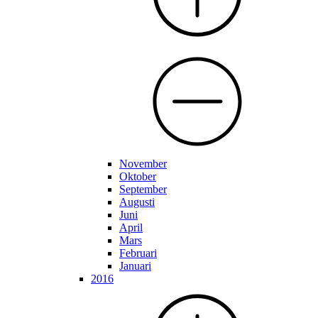
November
Oktober
September
Augusti
Juni
April
Mars
Februari
Januari
2016