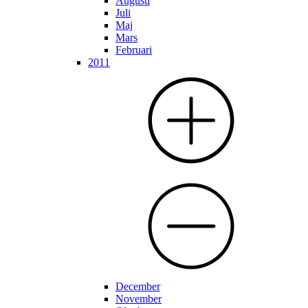
Augusti
Juli
Maj
Mars
Februari
2011
December
November