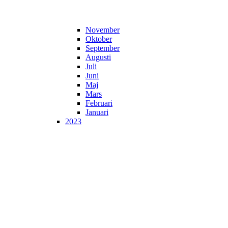
November
Oktober
September
Augusti
Juli
Juni
Maj
Mars
Februari
Januari
2023