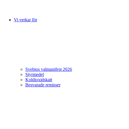
Vi verkar för
Svebios valmanifest 2026
Styrmedel
Koldioxidskatt
Besvarade remisser