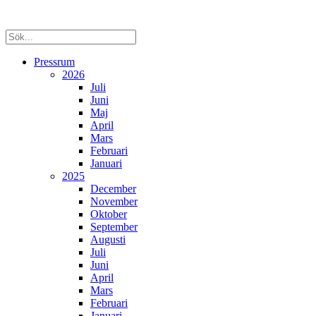
Pressrum
2026
Juli
Juni
Maj
April
Mars
Februari
Januari
2025
December
November
Oktober
September
Augusti
Juli
Juni
April
Mars
Februari
Januari