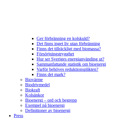
Ger förbränning en kolskuld?
Det finns inget liv utan förbränning
Finns det tillräckligt med biomassa?
Försörjningstrygghet
Hur ser Sveriges energianvänding ut?
Sammanfattande statistik om bioenergi
Varför behöves reduktionsplikten?
Finns det mark?
Biovärme
Biodrivmedel
Biokraft
Kolsänkor
Bioenergi – ord och begrepp
Exempel på bioenergi
Definitioner av bioenergi
Press