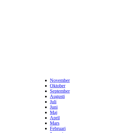
November
Oktober
September
Augusti
Juli
Juni
Maj
April
Mars
Februari