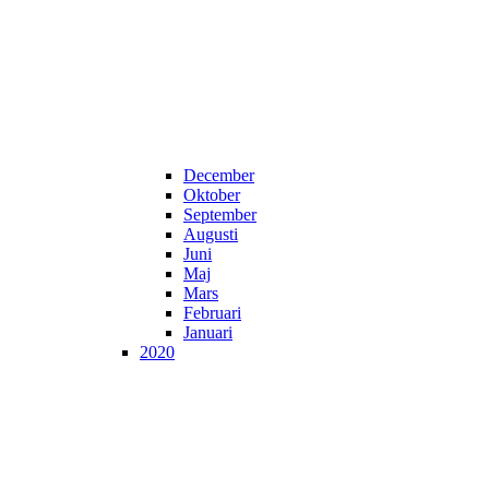
December
Oktober
September
Augusti
Juni
Maj
Mars
Februari
Januari
2020