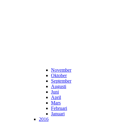
November
Oktober
September
Augusti
Juni
April
Mars
Februari
Januari
2016