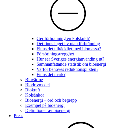
Ger förbränning en kolskuld?
Det finns inget liv utan förbränning
Finns det tillräckligt med biomassa?
Försörjningstrygghet
Hur ser Sveriges energianvänding ut?
Sammanfattande statistik om bioenergi
Varför behöves reduktionsplikten?
Finns det mark?
Biovärme
Biodrivmedel
Biokraft
Kolsänkor
Bioenergi – ord och begrepp
Exempel på bioenergi
Definitioner av bioenergi
Press