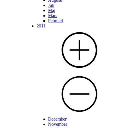
Augusti
Juli
Maj
Mars
Februari
2011
December
November