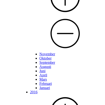
November
Oktober
September
Augusti
Juni
April
Mars
Februari
Januari
2016