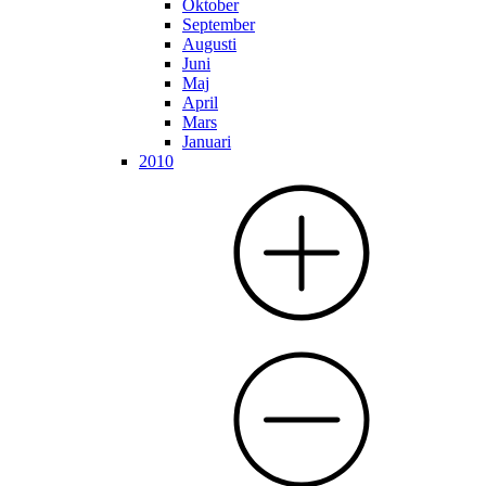
Oktober
September
Augusti
Juni
Maj
April
Mars
Januari
2010