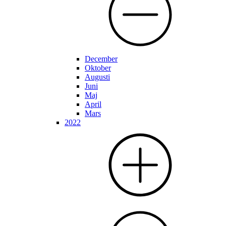
December
Oktober
Augusti
Juni
Maj
April
Mars
2022