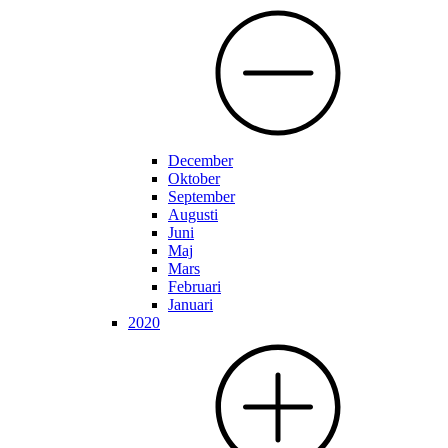
December
Oktober
September
Augusti
Juni
Maj
Mars
Februari
Januari
2020