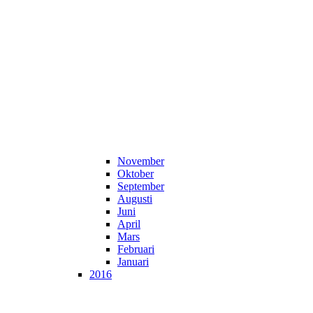
November
Oktober
September
Augusti
Juni
April
Mars
Februari
Januari
2016