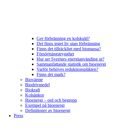
Ger förbränning en kolskuld?
Det finns inget liv utan förbränning
Finns det tillräckligt med biomassa?
Försörjningstrygghet
Hur ser Sveriges energianvänding ut?
Sammanfattande statistik om bioenergi
Varför behöves reduktionsplikten?
Finns det mark?
Biovärme
Biodrivmedel
Biokraft
Kolsänkor
Bioenergi – ord och begrepp
Exempel på bioenergi
Definitioner av bioenergi
Press