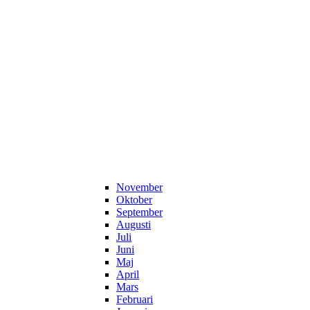
November
Oktober
September
Augusti
Juli
Juni
Maj
April
Mars
Februari