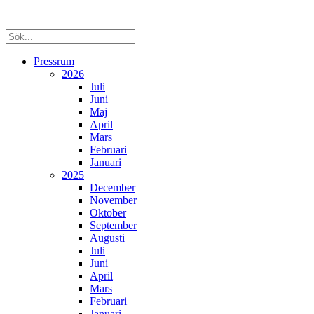
Pressrum
2026
Juli
Juni
Maj
April
Mars
Februari
Januari
2025
December
November
Oktober
September
Augusti
Juli
Juni
April
Mars
Februari
Januari