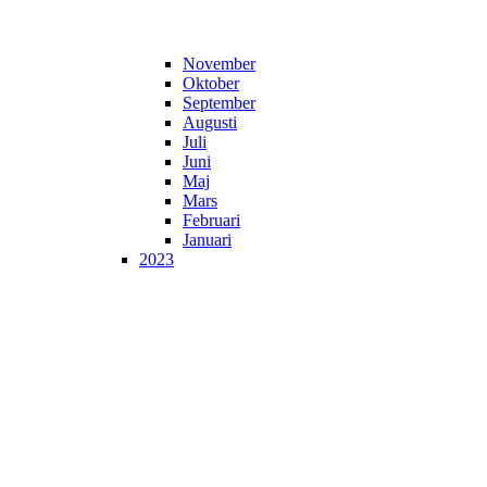
November
Oktober
September
Augusti
Juli
Juni
Maj
Mars
Februari
Januari
2023