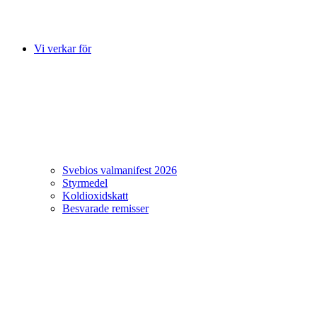
Vi verkar för
Svebios valmanifest 2026
Styrmedel
Koldioxidskatt
Besvarade remisser