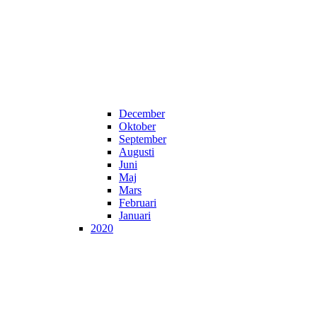
December
Oktober
September
Augusti
Juni
Maj
Mars
Februari
Januari
2020