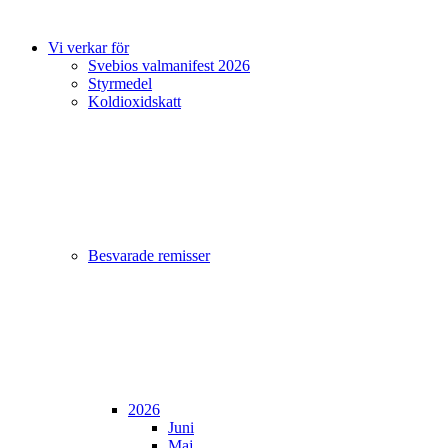
Vi verkar för
Svebios valmanifest 2026
Styrmedel
Koldioxidskatt
Besvarade remisser
2026
Juni
Maj