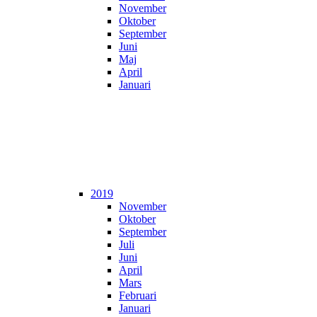
November
Oktober
September
Juni
Maj
April
Januari
2019
November
Oktober
September
Juli
Juni
April
Mars
Februari
Januari