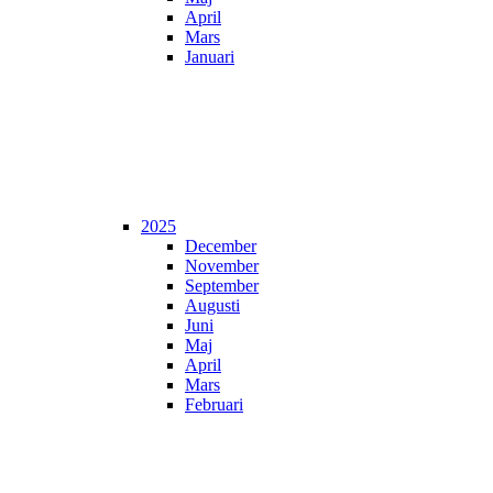
April
Mars
Januari
2025
December
November
September
Augusti
Juni
Maj
April
Mars
Februari