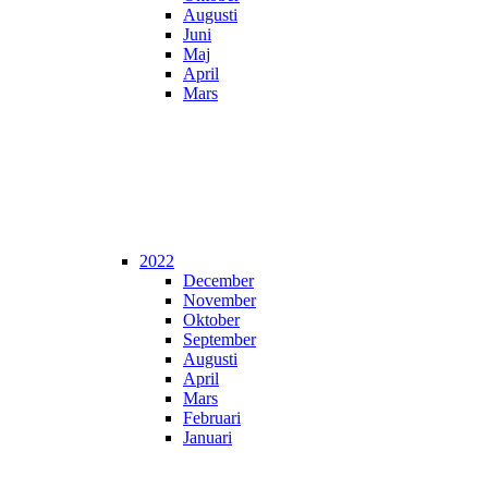
Augusti
Juni
Maj
April
Mars
2022
December
November
Oktober
September
Augusti
April
Mars
Februari
Januari