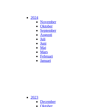
2024
November
Oktober
September
Augusti
Juli
Juni
Maj
Mars
Februari
Januari
2023
December
Oktober