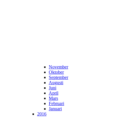
November
Oktober
September
Augusti
Juni
April
Mars
Februari
Januari
2016