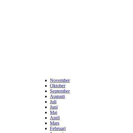
November
Oktober
September
Augusti
Juli
Juni
Maj
April
Mars
Februari