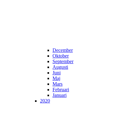
December
Oktober
September
Augusti
Juni
Maj
Mars
Februari
Januari
2020