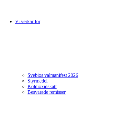
Vi verkar för
Svebios valmanifest 2026
Styrmedel
Koldioxidskatt
Besvarade remisser