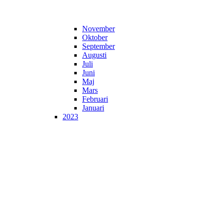
November
Oktober
September
Augusti
Juli
Juni
Maj
Mars
Februari
Januari
2023