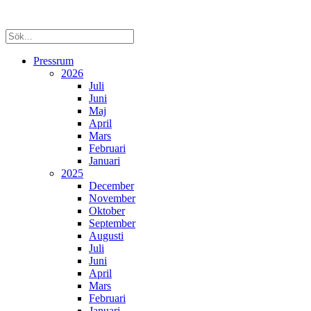
Pressrum
2026
Juli
Juni
Maj
April
Mars
Februari
Januari
2025
December
November
Oktober
September
Augusti
Juli
Juni
April
Mars
Februari
Januari