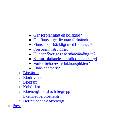
Ger förbränning en kolskuld?
Det finns inget liv utan förbränning
Finns det tillräckligt med biomassa?
Försörjningstrygghet
Hur ser Sveriges energianvänding ut?
Sammanfattande statistik om bioenergi
Varför behöves reduktionsplikten?
Finns det mark?
Biovärme
Biodrivmedel
Biokraft
Kolsänkor
Bioenergi – ord och begrepp
Exempel på bioenergi
Definitioner av bioenergi
Press