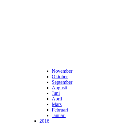
November
Oktober
September
Augusti
Juni
April
Mars
Februari
Januari
2016