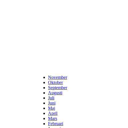
November
Oktober
September
Augusti
Juli
Juni
Maj
April
Mars
Februari