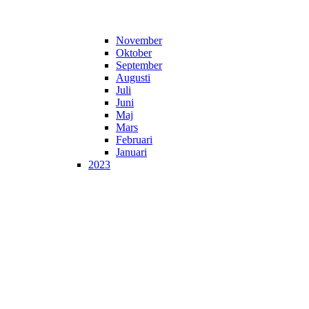
November
Oktober
September
Augusti
Juli
Juni
Maj
Mars
Februari
Januari
2023