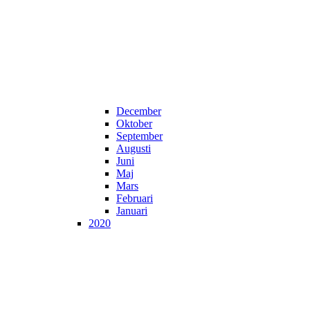
December
Oktober
September
Augusti
Juni
Maj
Mars
Februari
Januari
2020