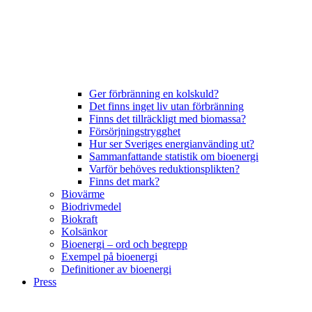
Ger förbränning en kolskuld?
Det finns inget liv utan förbränning
Finns det tillräckligt med biomassa?
Försörjningstrygghet
Hur ser Sveriges energianvänding ut?
Sammanfattande statistik om bioenergi
Varför behöves reduktionsplikten?
Finns det mark?
Biovärme
Biodrivmedel
Biokraft
Kolsänkor
Bioenergi – ord och begrepp
Exempel på bioenergi
Definitioner av bioenergi
Press