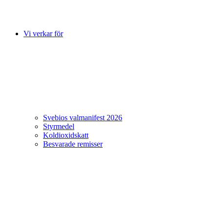
Vi verkar för
Svebios valmanifest 2026
Styrmedel
Koldioxidskatt
Besvarade remisser