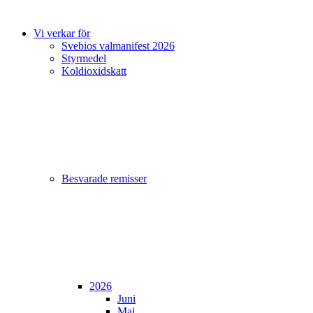
Vi verkar för
Svebios valmanifest 2026
Styrmedel
Koldioxidskatt
Besvarade remisser
2026
Juni
Maj