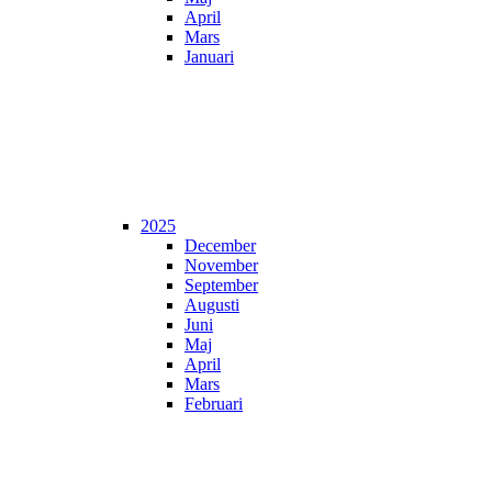
April
Mars
Januari
2025
December
November
September
Augusti
Juni
Maj
April
Mars
Februari