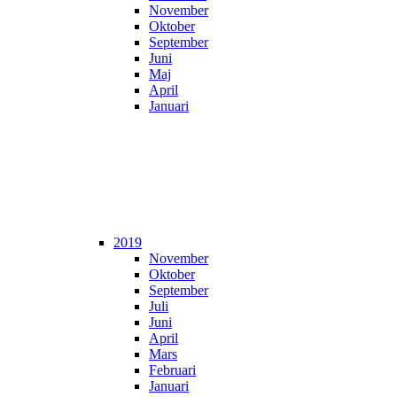
November
Oktober
September
Juni
Maj
April
Januari
2019
November
Oktober
September
Juli
Juni
April
Mars
Februari
Januari