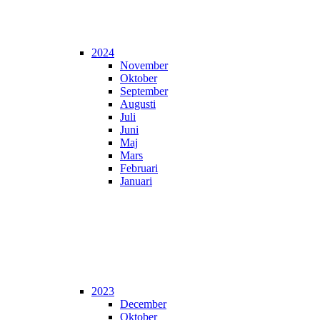
2024
November
Oktober
September
Augusti
Juli
Juni
Maj
Mars
Februari
Januari
2023
December
Oktober