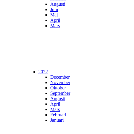
Augusti
Juni
Maj
April
Mars
2022
December
November
Oktober
September
Augusti
April
Mars
Februari
Januari