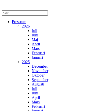
Pressrum
2026
Juli
Juni
Maj
April
Mars
Februari
Januari
2025
December
November
Oktober
September
Augusti
Juli
Juni
April
Mars
Februari
Januari