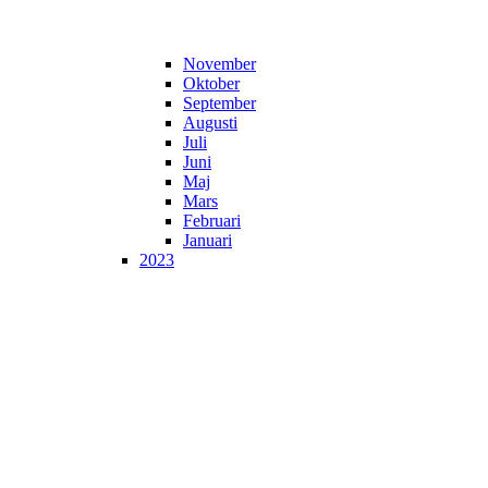
November
Oktober
September
Augusti
Juli
Juni
Maj
Mars
Februari
Januari
2023