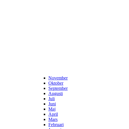
November
Oktober
September
Augusti
Juli
Juni
Maj
April
Mars
Februari