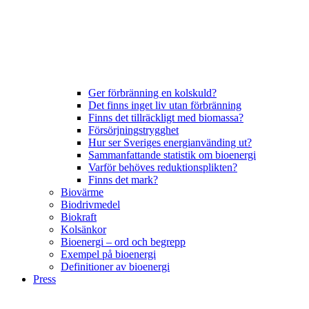
Ger förbränning en kolskuld?
Det finns inget liv utan förbränning
Finns det tillräckligt med biomassa?
Försörjningstrygghet
Hur ser Sveriges energianvänding ut?
Sammanfattande statistik om bioenergi
Varför behöves reduktionsplikten?
Finns det mark?
Biovärme
Biodrivmedel
Biokraft
Kolsänkor
Bioenergi – ord och begrepp
Exempel på bioenergi
Definitioner av bioenergi
Press