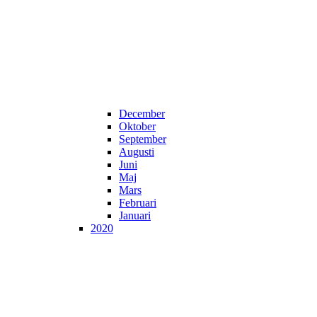
December
Oktober
September
Augusti
Juni
Maj
Mars
Februari
Januari
2020