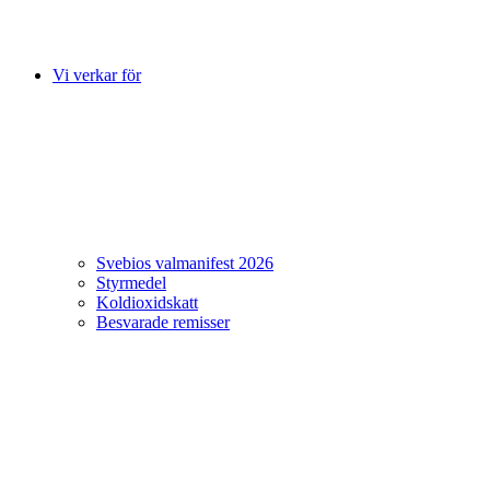
Vi verkar för
Svebios valmanifest 2026
Styrmedel
Koldioxidskatt
Besvarade remisser