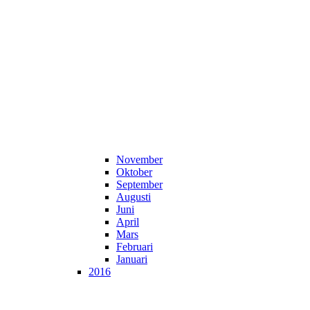
November
Oktober
September
Augusti
Juni
April
Mars
Februari
Januari
2016