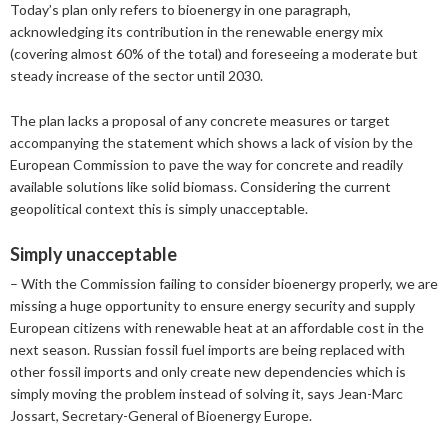
Today’s plan only refers to bioenergy in one paragraph,
2025
Juni
Kolsänkor
Om oss
Hur ser Sveriges energianvänding ut?
acknowledging its contribution in the renewable energy mix
2024
Maj
December
(covering almost 60% of the total) and foreseeing a moderate but
Sammanfattande statistik om bioenergi
Bioenergi – ord och begrepp
Medlemmar
Styrelse
steady increase of the sector until 2030.
2023
April
November
November
Varför behöves reduktionsplikten?
Hedersmedlemmar
The plan lacks a proposal of any concrete measures or target
Exempel på bioenergi
Våra kanaler
Medlemmar
2022
Mars
September
Oktober
December
accompanying the statement which shows a lack of vision by the
Finns det mark?
Konkurrensrättsligt
European Commission to pave the way for concrete and readily
2021
Januari
Augusti
September
Oktober
December
Definitioner av bioenergi
Kontakt
Konferenser och event
available solutions like solid biomass. Considering the current
Svebios stadgar
2020
Juni
Augusti
Augusti
November
December
geopolitical context this is simply unacceptable.
Nordic Pellets Conference
Publikationer och dokument
Verksamhetsberättelse
2019
Maj
Juli
Juni
Oktober
Oktober
December
Simply unacceptable
Stora biokraft- och värmekonferensen
Projekt inom bioenergi
Årsstämmor
2018
April
Juni
Maj
September
September
November
November
– With the Commission failing to consider bioenergy properly, we are
Svebio Fuel Market Day
missing a huge opportunity to ensure energy security and supply
Avslutade projekt
Nätverk och samarbeten
2017
Mars
Maj
April
Augusti
Augusti
Oktober
Oktober
Maj
European citizens with renewable heat at an affordable cost in the
Svebios vår- och årsmöteskonferens
next season. Russian fossil fuel imports are being replaced with
BioDriv
2016
Februari
Mars
Mars
April
Juni
September
September
April
November
Jan Häckners bioenergistipendium
other fossil imports and only create new dependencies which is
simply moving the problem instead of solving it, says Jean-Marc
2015
Februari
Mars
Maj
Juni
Juli
Mars
Oktober
November
Integritetspolicy (GDPR)
Jossart, Secretary-General of Bioenergy Europe.
2014
Januari
Februari
Mars
Maj
Juni
Februari
September
Oktober
November