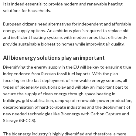
It is indeed essential to provide modern and renewable heating
2013
Januari
Februari
April
April
Januari
Augusti
September
Oktober
Augusti
solutions for households.
2012
Januari
Januari
Mars
Juni
Augusti
September
Juni
November
European citizens need alternatives for independent and affordable
energy supply options. An ambitious plan is required to replace old
2011
Februari
April
Juli
Augusti
Maj
Oktober
December
and inefficient heating systems with modern ones that efficiently
provide sustainable bioheat to homes while improving air quality.
2010
Januari
Mars
Juni
Juli
April
September
Oktober
December
2009
Februari
Maj
Maj
Mars
Augusti
September
November
December
All bioenergy solutions play an important
Diversifying the energy supply in the EU will be key to ensuring true
2008
Januari
April
Mars
Februari
Maj
Augusti
Oktober
November
December
independence from Russian fossil fuel imports. With the plan
focusing on the fast deployment of renewable energy sources, all
2007
Mars
Februari
Januari
April
Juli
September
September
November
December
types of bioenergy solutions play and will play an important part to
Februari
Mars
Maj
Augusti
Mars
Augusti
December
secure the supply of clean energy through space heating in
buildings, grid stabilisation, ramp-up of renewable power production,
Januari
Februari
Mars
Juni
Juli
decarbonisation of hard-to-abate industries and the deployment of
new needed technologies like Bioenergy with Carbon Capture and
Februari
Maj
Maj
Storage (BECCS).
April
April
The bioenergy industry is highly diversified and therefore, a more