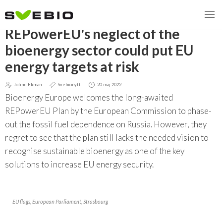
TILLBAKA
REPowerEU's neglect of the
bioenergy sector could put EU
energy targets at risk
MENY
Joline Ekman
Svebionytt
20 maj 2022
VI VERKAR FÖR
Bioenergy Europe welcomes the long-awaited
REPowerEU Plan by the European Commission to phase-
OM BIOENERGI
Svebios valmanifest 2026
out the fossil fuel dependence on Russia. However, they
regret to see that the plan still lacks the needed vision to
PRESS
Styrmedel
Aktuella frågor
recognise sustainable bioenergy as one of the key
Ger förbränning en kolskuld?
MEDLEMSKAP
Koldioxidskatt
Biovärme
solutions to increase EU energy security.
Det finns inget liv utan förbränning
EVENEMANG
Besvarade remisser
Biodrivmedel
Associerad medlem
Finns det tillräckligt med biomassa?
EU flags, European Parliament, Strasbourg
2026
Remisser på gång
Biokraft
Privat medlem
MER
Försörjningstrygghet