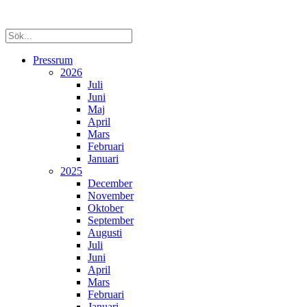
Pressrum
2026
Juli
Juni
Maj
April
Mars
Februari
Januari
2025
December
November
Oktober
September
Augusti
Juli
Juni
April
Mars
Februari
Januari