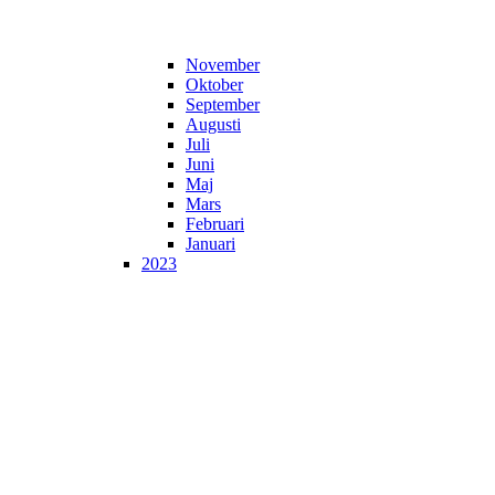
November
Oktober
September
Augusti
Juli
Juni
Maj
Mars
Februari
Januari
2023