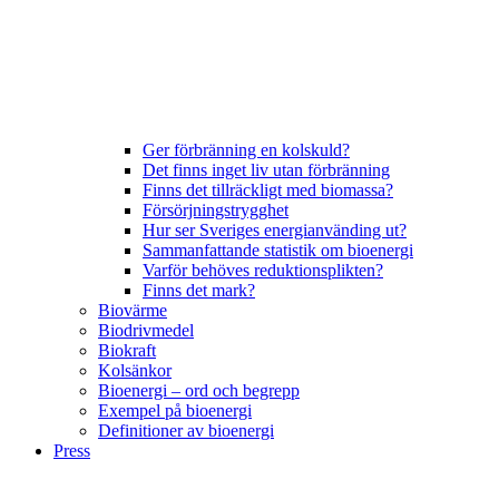
Ger förbränning en kolskuld?
Det finns inget liv utan förbränning
Finns det tillräckligt med biomassa?
Försörjningstrygghet
Hur ser Sveriges energianvänding ut?
Sammanfattande statistik om bioenergi
Varför behöves reduktionsplikten?
Finns det mark?
Biovärme
Biodrivmedel
Biokraft
Kolsänkor
Bioenergi – ord och begrepp
Exempel på bioenergi
Definitioner av bioenergi
Press