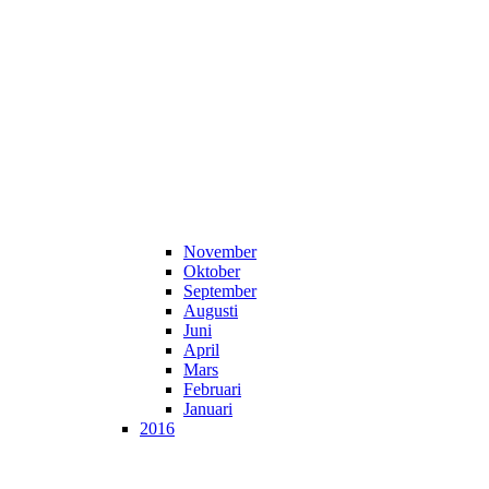
November
Oktober
September
Augusti
Juni
April
Mars
Februari
Januari
2016