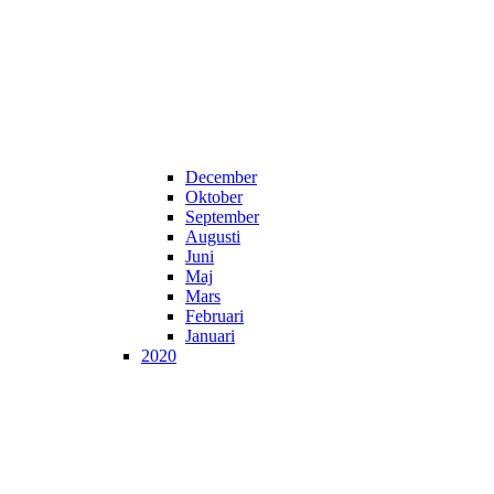
December
Oktober
September
Augusti
Juni
Maj
Mars
Februari
Januari
2020