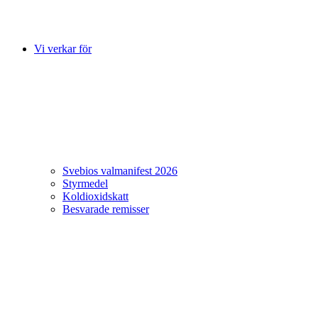
Vi verkar för
Svebios valmanifest 2026
Styrmedel
Koldioxidskatt
Besvarade remisser