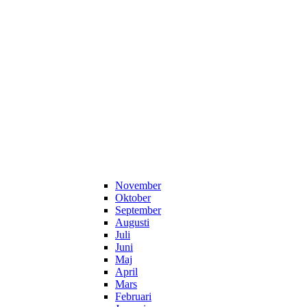
November
Oktober
September
Augusti
Juli
Juni
Maj
April
Mars
Februari