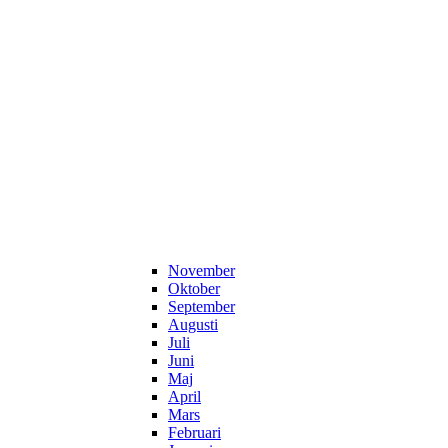
November
Oktober
September
Augusti
Juli
Juni
Maj
April
Mars
Februari