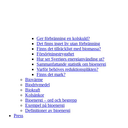
Ger förbränning en kolskuld?
Det finns inget liv utan förbränning
Finns det tillräckligt med biomassa?
Försörjningstrygghet
Hur ser Sveriges energianvänding ut?
Sammanfattande statistik om bioenergi
Varför behöves reduktionsplikten?
Finns det mark?
Biovärme
Biodrivmedel
Biokraft
Kolsänkor
Bioenergi – ord och begrepp
Exempel på bioenergi
Definitioner av bioenergi
Press