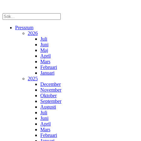
Pressrum
2026
Juli
Juni
Maj
April
Mars
Februari
Januari
2025
December
November
Oktober
September
Augusti
Juli
Juni
April
Mars
Februari
Januari