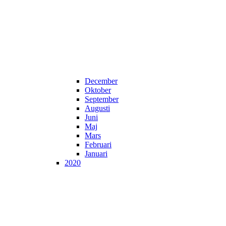
December
Oktober
September
Augusti
Juni
Maj
Mars
Februari
Januari
2020