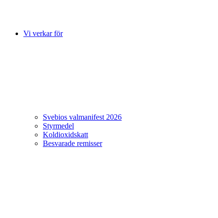
Vi verkar för
Svebios valmanifest 2026
Styrmedel
Koldioxidskatt
Besvarade remisser