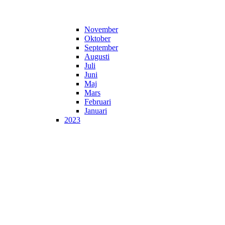
November
Oktober
September
Augusti
Juli
Juni
Maj
Mars
Februari
Januari
2023