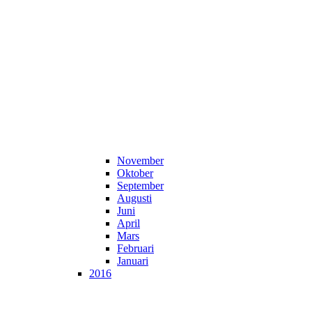
November
Oktober
September
Augusti
Juni
April
Mars
Februari
Januari
2016